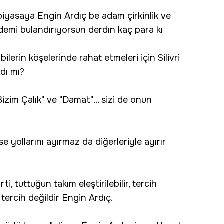
piyasaya Engin Ardıç be adam çirkinlik ve
idemi bulandırıyorsun derdın kaç para kı
lerin köşelerinde rahat etmeleri için Silivri
dı mı?
zim Çalık" ve "Damat"... sizi de onun
e yollarını ayırmaz da diğerleriyle ayırır
ti, tuttuğun takım eleştirilebilir, tercih
 tercih değildir Engin Ardıç.