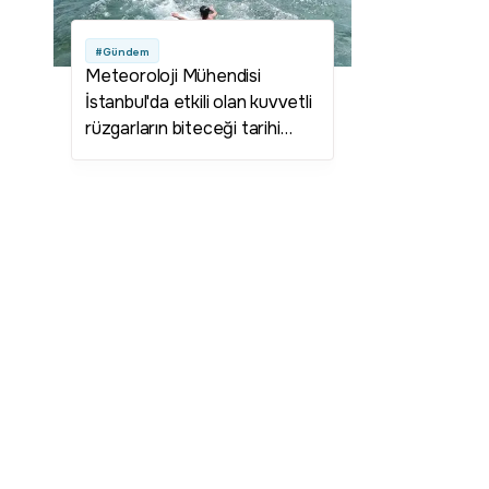
#Gündem
Meteoroloji Mühendisi
İstanbul'da etkili olan kuvvetli
rüzgarların biteceği tarihi
verdi! Deniz suyu sıcaklığı
artacak