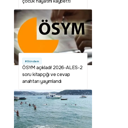
çocuk hayatını kaybetti
#Gündem
ÖSYM açıkladı! 2026-ALES-2
soru kitapçığı ve cevap
anahtarı yayımlandı