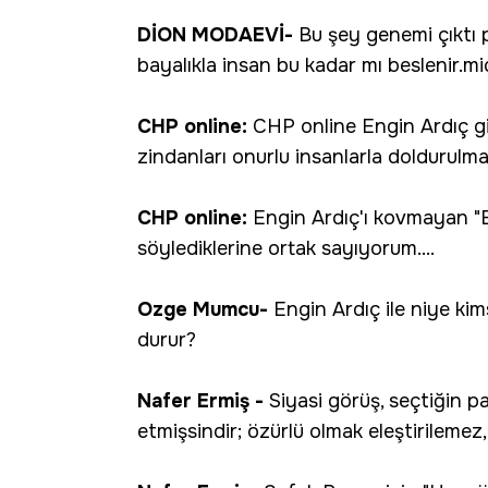
DİON MODAEVİ-
Bu şey genemi çıktı 
bayalıkla insan bu kadar mı beslenir.m
CHP online:
CHP online Engin Ardıç gibi
zindanları onurlu insanlarla doldurulma
CHP online:
Engin Ardıç'ı kovmayan "Bi
söylediklerine ortak sayıyorum....
Ozge Mumcu-
Engin Ardıç ile niye kims
durur?
Nafer Ermiş -
Siyasi görüş, seçtiğin par
etmişsindir; özürlü olmak eleştirilemez,