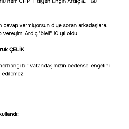
ü hem CHP'li" diyen Engin Ardıç'a... "Bu
n cevap vermiyorsun diye soran arkadaşlara.
vereyim. Ardıç "öleli" 10 yıl oldu
aruk ÇELİK
in herhangi bir vatandaşımızın bedensel engelini
l edilemez.
ullandı: