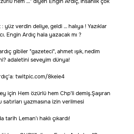
rlü hem ..." diyen Engin Ardıç, insanlık çok
yüz verdin deliye, geldi ... halıya ! Yazıklar
cı. Engin Ardıç hala yazacak mı ?
dıç gibiler "gazeteci", ahmet ışık, nedim
 mi? adaletini seveyim dünya!
rdıç'a: twitpic.com/8keie4
ey için Hem özürlü hem Chp'li demiş.Şaşıran
 satırları yazmasına izin verilmesi
 tarih Leman'ı haklı çıkardı!