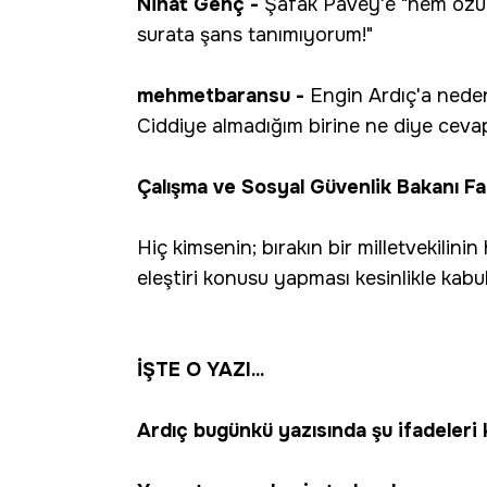
Nihat Genç -
Şafak Pavey'e "hem özürl
surata şans tanımıyorum!"
mehmetbaransu -
Engin Ardıç'a nede
Ciddiye almadığım birine ne diye cevap 
Çalışma ve Sosyal Güvenlik Bakanı F
Hiç kimsenin; bırakın bir milletvekilin
eleştiri konusu yapması kesinlikle kabu
İŞTE O YAZI...
Ardıç bugünkü yazısında şu ifadeleri k