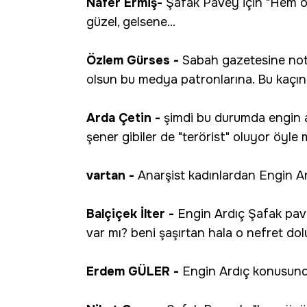
Nafer Ermiş-
Şafak Pavey için "Hem özü
güzel, gelsene...
Özlem Gürses -
Sabah gazetesine not : 
olsun bu medya patronlarına. Bu kaçın
Arda Çetin -
şimdi bu durumda engin ar
şener gibiler de "terörist" oluyor öyle
vartan -
Anarşist kadınlardan Engin A
Balçiçek İlter -
Engin Ardıç Şafak pav
var mı? beni şaşırtan hala o nefret dolu
Erdem GÜLER -
Engin Ardıç konusunda