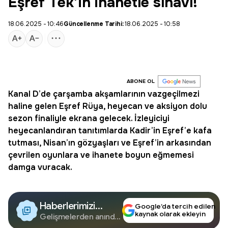
Eşref Tek’in ihanetle sınavı!
18.06.2025 - 10:46
Güncellenme Tarihi:
18.06.2025 - 10:58
ABONE OL
Kanal D
’de çarşamba akşamlarının vazgeçilmezi
haline gelen
Eşref Rüya
, heyecan ve aksiyon dolu
sezon finaliyle ekrana gelecek. İzleyiciyi
heyecanlandıran tanıtımlarda Kadir’in Eşref’e kafa
tutması, Nisan’ın gözyaşları ve Eşref’in arkasından
çevrilen oyunlara ve ihanete boyun eğmemesi
damga vuracak.
Haberlerimizi
Google’da tercih edilen
kaynak olarak ekleyin
Google'da Takip
Gelişmelerden anında
haberdar olun.