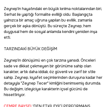
Zeynep'in hayatındaki en büyük kırılma noktalarından biri,
Serhat ile yaptığı formalite evliliği oldu. Başlangıçta
yalnızca bir amaç uğruna yapılan bu evlilik, zamanla
gerçek bir aşka dönüştü. Bu süreçte Zeynep, hem
duygusal hem de sosyal anlamda kendini yeniden inşa
etti.
TARZINDAKİ BÜYÜK DEĞİŞİM
Zeynep'in dönüşümü en çok tarzına yansıdı. Önceleri
sade ve dikkat çekmeyen bir görünüme sahip olan
karakter, artık daha iddialı, öz güvenli ve zarif bir stile
sahip. Zeynep, kıyafet seçimlerinden duruşuna kadar her
detayıyla "Zeynep Tecer" kimliğini benimsemiş durumda.
Bu değişim, izleyiciye karakterin içsel gücünü de
hissettiriyor.
CEMRE BAYSEL
'DEN ETKİLEYİCİ PERFORMANS