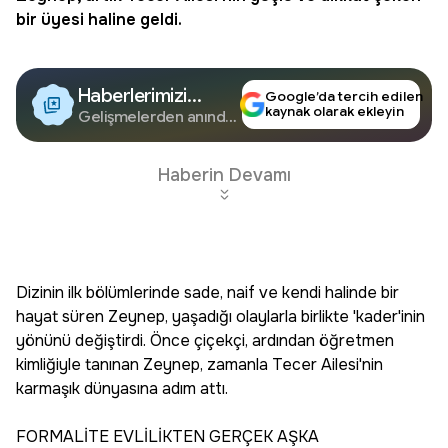
bir üyesi haline geldi.
Haberlerimizi
Google’da tercih edilen
kaynak olarak ekleyin
Google'da Takip
Gelişmelerden anında
haberdar olun.
Edin
Haberin Devamı
Dizinin ilk bölümlerinde sade, naif ve kendi halinde bir
hayat süren Zeynep, yaşadığı olaylarla birlikte 'kader'inin
yönünü değiştirdi. Önce çiçekçi, ardından öğretmen
kimliğiyle tanınan Zeynep, zamanla Tecer Ailesi'nin
karmaşık dünyasına adım attı.
FORMALİTE EVLİLİKTEN GERÇEK AŞKA