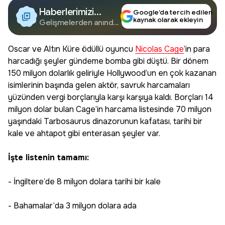
Haberlerimizi
Google’da tercih edilen
kaynak olarak ekleyin
Google'da Takip
Gelişmelerden anında
haberdar olun.
Edin
Oscar ve Altın Küre ödüllü oyuncu
Nicolas Cage
’in para
harcadığı şeyler gündeme bomba gibi düştü. Bir dönem
150 milyon dolarlık geliriyle Hollywood’un en çok kazanan
isimlerinin başında gelen aktör, savruk harcamaları
yüzünden vergi borçlarıyla karşı karşıya kaldı. Borçları 14
milyon dolar bulan Cage’in harcama listesinde 70 milyon
yaşındaki Tarbosaurus dinazorunun kafatası, tarihi bir
kale ve ahtapot gibi enterasan şeyler var.
İşte listenin tamamı:
- İngiltere’de 8 milyon dolara tarihi bir kale
- Bahamalar’da 3 milyon dolara ada