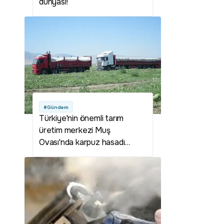
dünyası!
#Gündem
Türkiye'nin önemli tarım
üretim merkezi Muş
Ovası'nda karpuz hasadı
başladı: 2,1 milyar liralık gelir
hedefleniyor