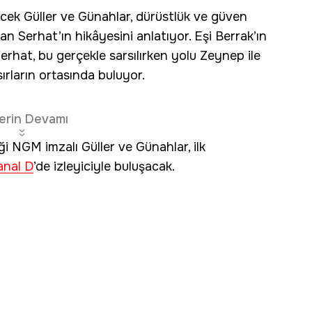
ecek Güller ve Günahlar, dürüstlük ve güven
an Serhat’ın hikâyesini anlatıyor. Eşi Berrak’ın
Serhat, bu gerçekle sarsılırken yolu Zeynep ile
 sırların ortasında buluyor.
erin Devamı
ği NGM imzalı Güller ve Günahlar, ilk
anal D
’de izleyiciyle buluşacak.