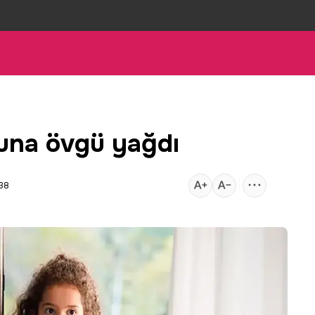
una övgü yağdı
:38