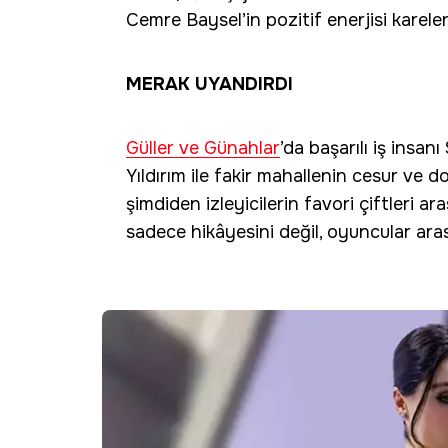
Cemre Baysel’in pozitif enerjisi karele
MERAK UYANDIRDI
Güller ve Günahlar
’da başarılı iş insa
Yıldırım ile fakir mahallenin cesur ve 
şimdiden izleyicilerin favori çiftleri ar
sadece hikâyesini değil, oyuncular ar