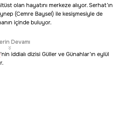
altüst olan hayatını merkeze alıyor. Serhat’ın
eynep (Cemre Baysel) ile kesişmesiyle de
tınanın içinde buluyor.
erin Devamı
D
’nin iddialı dizisi Güller ve Günahlar’ın eylül
r.