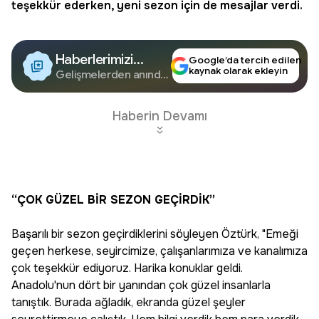
teşekkür ederken, yeni sezon için de mesajlar verdi.
Haberlerimizi
Google’da tercih edilen
kaynak olarak ekleyin
Google'da Takip
Gelişmelerden anında
haberdar olun.
Edin
Haberin Devamı
“ÇOK GÜZEL BİR SEZON GEÇİRDİK”
Başarılı bir sezon geçirdiklerini söyleyen Öztürk, "Emeği
geçen herkese, seyircimize, çalışanlarımıza ve kanalımıza
çok teşekkür ediyoruz. Harika konuklar geldi.
Anadolu'nun dört bir yanından çok güzel insanlarla
tanıştık. Burada ağladık, ekranda güzel şeyler