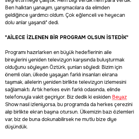
seyrettirmeye çalıştık. Hem bilgi verdik hem para verdik.
Ben halktan yanayım, yarışmacılara da elimden
geldiğince yardımcı oldum. Çok eğlenceli ve heyecan
dolu anlar yaşandı" dedi.
"AİLECE İZLENEN BİR PROGRAM OLSUN İSTEDİK"
Programı hazırlarken en büyük hedeflerinin aile
bireylerini yeniden televizyon karşısında buluşturmak
olduğunu söyleyen Öztürk, şunları söyledi: Bizim için
önemli olan, ülkede yaşayan farklı insanları ekrana
taşımak, ailelerin yeniden birlikte televizyon izlemesini
sağlamaktı. Artık herkes evin farklı odasında, elinde
telefonuyla vakit geçiriyor. Biz dedik ki eskiden
Beyaz
Show
nasıl izleniyorsa, bu programda da herkes çerezini
alıp birlikte ekran başına otursun. Ülkemizin bazı özlemleri
var, biz de buna dokunabilirsek ne mutlu bize diye
düşündük.