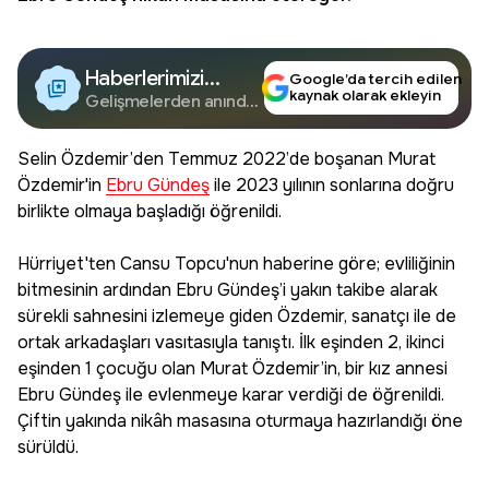
Haberlerimizi
Google’da tercih edilen
kaynak olarak ekleyin
Google'da Takip
Gelişmelerden anında
haberdar olun.
Edin
Selin Özdemir’den Temmuz 2022’de boşanan Murat
Özdemir'in
Ebru Gündeş
ile 2023 yılının sonlarına doğru
birlikte olmaya başladığı öğrenildi.
Hürriyet'ten Cansu Topcu'nun haberine göre; evliliğinin
bitmesinin ardından Ebru Gündeş’i yakın takibe alarak
sürekli sahnesini izlemeye giden Özdemir, sanatçı ile de
ortak arkadaşları vasıtasıyla tanıştı. İlk eşinden 2, ikinci
eşinden 1 çocuğu olan Murat Özdemir’in, bir kız annesi
Ebru Gündeş ile evlenmeye karar verdiği de öğrenildi.
Çiftin yakında nikâh masasına oturmaya hazırlandığı öne
sürüldü.