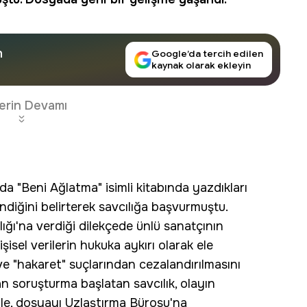
n
Google’da tercih edilen
kaynak olarak ekleyin
erin Devamı
a "Beni Ağlatma" isimli kitabında yazdıkları
ndiğini belirterek savcılığa başvurmuştu.
ığı'na verdiği dilekçede ünlü sanatçının
şisel verilerin hukuka aykırı olarak ele
 ve "hakaret" suçlarından cezalandırılmasını
n soruşturma başlatan savcılık, olayın
le, dosyayı Uzlaştırma Bürosu'na