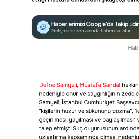
Haberlerimizi Google'da Takip Edi
Gelişmelerden anında haberdar olun.
Hab
Defne Samyeli
,
Mustafa Sandal
hakkınd
nedeniyle onur ve saygınlığının zedele
Samyeli, İstanbul Cumhuriyet Başsavcıl
"kişilerin huzur ve sükununu bozma", "ki
geçirilmesi, yayılması ve paylaşılması"
talep etmişti.Suç duyurusunun ardında
uzlaştırma kapsamında olması nedeniy