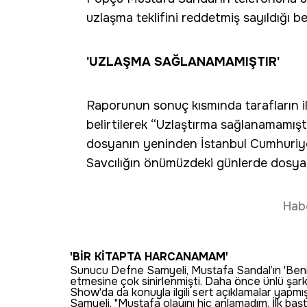
uzlaşma teklifini reddetmiş sayıldığı beli
'UZLAŞMA SAĞLANAMAMIŞTIR'
Raporunun sonuç kısmında tarafların ile
belirtilerek “Uzlaştırma sağlanamamışt
dosyanın yeninden İstanbul Cumhuriyet
Savcılığın önümüzdeki günlerde dosya 
Hab
'BİR KİTAPTA HARCANAMAM'
Sunucu Defne Samyeli, Mustafa Sandal’ın 'Beni A
etmesine çok sinirlenmişti. Daha önce ünlü şar
Show'da da konuyla ilgili sert açıklamalar yapmış
Samyeli, "Mustafa olayını hiç anlamadım. İlk baş