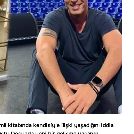
mli kitabında kendisiyle ilişki yaşadığını iddia
uştu. Dosyada yeni bir gelişme yaşandı.