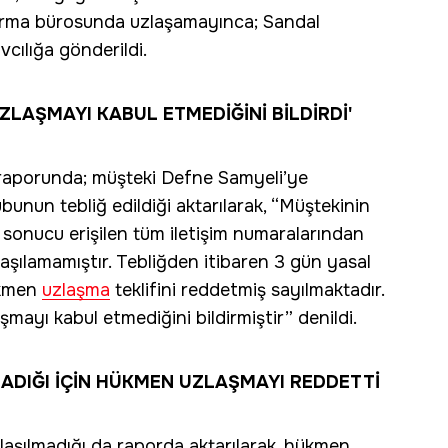
ştırma bürosunda uzlaşamayınca; Sandal
cılığa gönderildi.
ZLAŞMAYI KABUL ETMEDİĞİNİ BİLDİRDİ'
raporunda; müşteki Defne Samyeli’ye
unun tebliğ edildiği aktarılarak, “Müştekinin
onucu erişilen tüm iletişim numaralarından
ulaşılamamıştır. Tebliğden itibaren 3 gün yasal
ükmen
uzlaşma
teklifini reddetmiş sayılmaktadır.
şmayı kabul etmediğini bildirmiştir” denildi.
ADIĞI İÇİN HÜKMEN UZLAŞMAYI REDDETTİ
aşılmadığı da raporda aktarılarak, hükmen