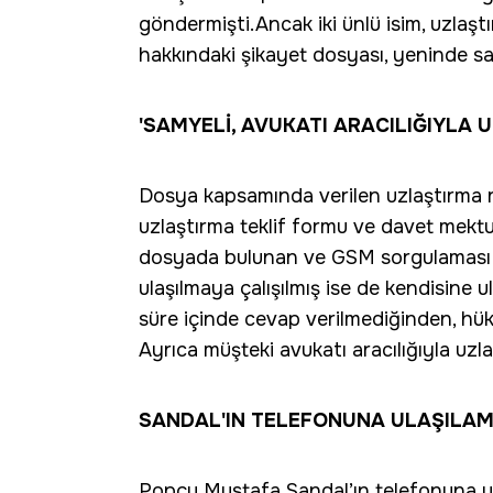
göndermişti.Ancak iki ünlü isim, uzla
hakkındaki şikayet dosyası, yeninde sav
'SAMYELİ, AVUKATI ARACILIĞIYLA U
Dosya kapsamında verilen uzlaştırma 
uzlaştırma teklif formu ve davet mektub
dosyada bulunan ve GSM sorgulaması s
ulaşılmaya çalışılmış ise de kendisine 
süre içinde cevap verilmediğinden, h
Ayrıca müşteki avukatı aracılığıyla uzla
SANDAL'IN TELEFONUNA ULAŞILAM
Popçu Mustafa Sandal’ın telefonuna ul