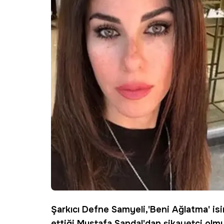
Şarkıcı
Defne Samyeli
,'Beni Ağlatma' isi
ettiği
Mustafa Sandal
'dan şikayetçi olm