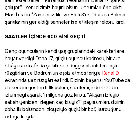
sahnesi efsane”, “Kafamda Teoman’ın ‘Daha 17’ şarkısı
çalıyor”, “Yeni dizimiz hayırlı olsun” yorumları öne çıktı.
Manifest’in “Zamansızdık” ve Blok 3’ün “Kusura Bakma”
şarkılarının yer aldığı sahneler ise etkileşim rekoru kırdı.
SAATLER İÇİNDE 600 BİNİ GEÇTİ
Genç oyuncuların kendi yaş gruplarındaki karakterlere
hayat verdiği Daha 17; güçlü oyuncu kadrosu, bir aile
hikâyesi etrafında şekillenen duygusal anlatımı, aşk
rüzgârları ve Bodrum’un eşsiz atmosferiyle
Kanal D
ekranında yaz rüzgârı estirdi. Dizinin başarısı YouTube’da
da kendini gösterdi. İlk bölüm, saatler içinde 600 bin
izlenmeyi aşarak 1 milyona göz kırptı. “Akşam izleyip
sabah yeniden izleyen kaç kişiyiz?” paylaşımları, dizinin
daha ilk bölümden izleyiciyle güçlü bir bağ kurduğunu
ortaya koydu.