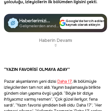
yolculuğu, izleyicilerin ilk bölümden ilgisini çekti.
Haberlerimizi
Google’da tercih edilen
kaynak olarak ekleyin
Google'da Takip
Gelişmelerden anında
haberdar olun.
Edin
Haberin Devamı
“YAZIN FAVORİSİ OLMAYA ADAY”
Pazar akşamlarının yeni dizisi
Daha 17
, ilk bölümüyle
izleyicilerden tam not aldı. Yayının başlamasıyla birlikte
gündem olan yapıma övgü yağdı. “Böyle bir diziye
ihtiyacımız varmış resmen”, “Çok güzel ilerliyor, fena
sardı”, “Yazın favorisi şimdiden belli oldu: Daha 17”, “Her