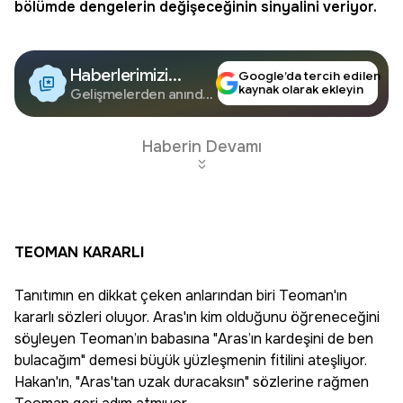
bölümde dengelerin değişeceğinin sinyalini veriyor.
Haberlerimizi
Google’da tercih edilen
kaynak olarak ekleyin
Google'da Takip
Gelişmelerden anında
haberdar olun.
Edin
Haberin Devamı
TEOMAN KARARLI
Tanıtımın en dikkat çeken anlarından biri Teoman'ın
kararlı sözleri oluyor. Aras'ın kim olduğunu öğreneceğini
söyleyen Teoman’ın babasına "Aras’ın kardeşini de ben
bulacağım" demesi büyük yüzleşmenin fitilini ateşliyor.
Hakan'ın, "Aras'tan uzak duracaksın" sözlerine rağmen