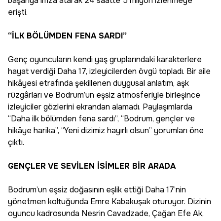
başarıya imza atarak 24 saatte 5 milyon izlenmeye
erişti.
“İLK BÖLÜMDEN FENA SARDI”
Genç oyuncuların kendi yaş gruplarındaki karakterlere
hayat verdiği Daha 17, izleyicilerden övgü topladı. Bir aile
hikâyesi etrafında şekillenen duygusal anlatım, aşk
rüzgârları ve Bodrum’un eşsiz atmosferiyle birleşince
izleyiciler gözlerini ekrandan alamadı. Paylaşımlarda
“Daha ilk bölümden fena sardı”, “Bodrum, gençler ve
hikâye harika”, “Yeni dizimiz hayırlı olsun” yorumları öne
çıktı.
GENÇLER VE SEVİLEN İSİMLER BİR ARADA
Bodrum’un eşsiz doğasının eşlik ettiği Daha 17’nin
yönetmen koltuğunda Emre Kabakuşak oturuyor. Dizinin
oyuncu kadrosunda Nesrin Cavadzade, Çağan Efe Ak,