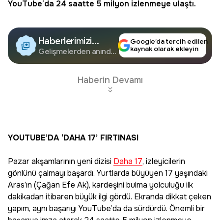
YouTube’da 24 saatte 5 milyon izlenmeye ulaştı.
Haberlerimizi
Google’da tercih edilen
kaynak olarak ekleyin
Google'da Takip
Gelişmelerden anında
haberdar olun.
Edin
Haberin Devamı
YOUTUBE’DA ‘DAHA 17’ FIRTINASI
Pazar akşamlarının yeni dizisi
Daha 17
, izleyicilerin
gönlünü çalmayı başardı. Yurtlarda büyüyen 17 yaşındaki
Aras’ın (Çağan Efe Ak), kardeşini bulma yolculuğu ilk
dakikadan itibaren büyük ilgi gördü. Ekranda dikkat çeken
yapım, aynı başarıyı YouTube’da da sürdürdü. Önemli bir