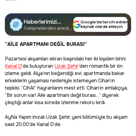
Haberlerimizi
Google’da tercih edilen
kaynak olarak ekleyin
Google'da Takip
Gelişmelerden anında
haberdar olun.
Edin
“AİLE APARTMANI DEĞİL BURASI”
Pazartesi akşamları ekran başındaki her iki kişiden birini
Kanal D
’de buluşturan
Uzak Şehir
’den romantik bir ön
izleme geldi. Alya’nın beğendiği evi, apartmanda bekar
erkeklerin yaşaması nedeniyle istemeyen Cihan’ın
tepkisi, “CihAl” hayranlarını mest etti. Cihan’ın emlakçıya,
“Bir sorun var! Aile apartmanı değil burası…” diyerek
çıkıştığı anlar kısa sürede izlenme rekoru kırdı.
AyNa Yapım imzalı Uzak Şehir, yeni bölümüyle bu akşam
saat 20.00’de Kanal D’de.