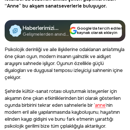
“
Anne
” bu akşam sanatseverlerle buluşuyor.
Haberlerimizi
Google’da tercih edilen
kaynak olarak ekleyin
Google'da Takip
Gelişmelerden anında
haberdar olun.
Edin
Psikolojik derinliği ve aile ilişkilerine odaklanan anlatımıyla
öne çıkan oyun, modern insanın yalnızlık ve aidiyet
arayışını sahnede işliyor. Oyunun özellikle güçlü
diyalogları ve duygusal temposu izleyiciyi sahnenin içine
çekiyor.
Şehirde kültür-sanat rotası oluşturmak isteyenler için
akşamın öne çıkan etkinliklerinden biri olarak gösterilen
oyunda birbirini tekrar eden sahnelerle bir ‘
anne
’nin
modern eril aile yapılanmasında kayboluşunu, hayatının
elinden kayıp gidişini ve bunu fark etmenin yarattığı
psikolojik gerilimi bize tüm çıplaklığıyla aktarılıyor.