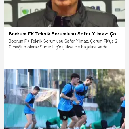
Bodrum FK Teknik Sorumlusu Sefer Yılmaz: Çok üzüntülüyüz
Bodrum FK Teknik Sorumlusu Sefer Yılmaz, Çorum FK'ya 2-
0 mağlup olarak Süper Lig'e yükselme hayaline veda
ettikleri karşılaşmanın ardından, "Çok üzüntülüyüz. İçeride
bütün futbolcu arkadaşlarımız bu üzüntüyü yaşıyor. Bugün
buraya finale çıkmak için gelmiştik" dedi.
15.05.2026
TFF 1.Lig