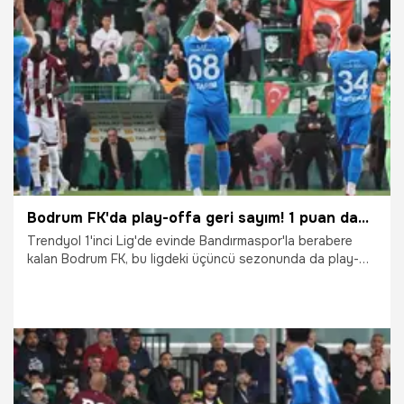
23.04.2026
TFF 1.Lig
Bodrum FK'da play-offa geri sayım! 1 puan daha alırsa garantileyecek
Trendyol 1'inci Lig'de evinde Bandırmaspor'la berabere
kalan Bodrum FK, bu ligdeki üçüncü sezonunda da play-
off oynamaya çok yaklaştı.
12.04.2026
Şampiy10