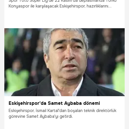
Spor Toto Süper Lig'de 22 Kasım'da deplasmanda Torku
Konyaspor ile karşılaşacak Eskişehirspor, hazırlıklarını
sürdürüyor.
17.11.2015
Futbol
Eskişehirspor'da Samet Aybaba dönemi
Eskişehirspor, İsmail Kartal'dan boşalan teknik direktörlük
görevine Samet Aybaba'yı getirdi.