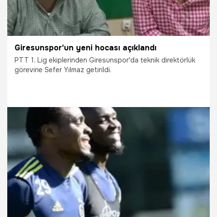
Giresunspor'un yeni hocası açıklandı
PTT 1. Lig ekiplerinden Giresunspor'da teknik direktörlük
görevine Sefer Yılmaz getirildi.
1.07.2015
TFF 1.Lig