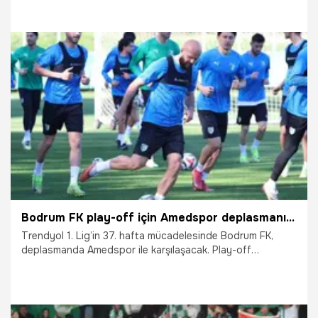
7.05.2026
Vatan TV
Bodrum FK play-off için Amedspor deplasmanında avantaj peşinde
Trendyol 1. Lig’in 37. hafta mücadelesinde Bodrum FK,
deplasmanda Amedspor ile karşılaşacak. Play-off
hattındaki yerini sağlamlaştırmak isteyen yeşil-beyazlı ekip,
sahadan üç puanla ayrılarak sıralamadaki avantajını
korumayı hedefliyor.