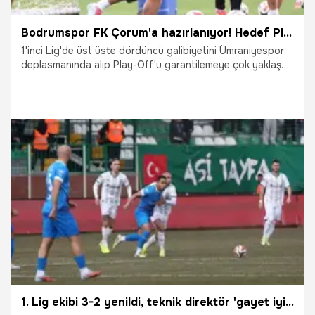
Bodrumspor FK Çorum'a hazırlanıyor! Hedef Play-Off'u garantilemek
1'inci Lig'de üst üste dördüncü galibiyetini Ümraniyespor
deplasmanında alıp Play-Off'u garantilemeye çok yaklaşan
Sipay Bodrum FK, salı günü önemli rakiplerinden Çorum
FK'yla oynayacağı deplasmana bileniyor.
5.04.2026
Şampiy10
1. Lig ekibi 3-2 yenildi, teknik direktör 'gayet iyi oynuyoruz' dedi