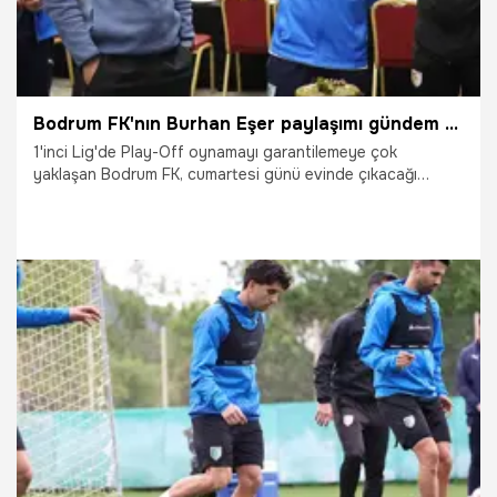
Bodrum FK'nın Burhan Eşer paylaşımı gündem oldu! Alper Potuk bırakmadı
1'inci Lig'de Play-Off oynamayı garantilemeye çok
yaklaşan Bodrum FK, cumartesi günü evinde çıkacağı
Bandırmaspor maçı öncesinde 6 ay hak mahrumiyeti
cezası alan teknik direktör Burhan Eşer'in yer aldığı
paylaşım yaptı.
9.04.2026
Şampiy10