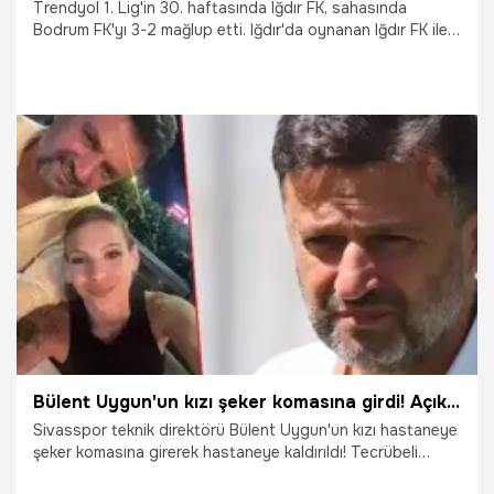
Trendyol 1. Lig'in 30. haftasında Iğdır FK, sahasında
Bodrum FK'yı 3-2 mağlup etti. Iğdır'da oynanan Iğdır FK ile
Bodrum FK maçının ardından iki takımın teknik direktörü
açıklamalarda bulundu. Iğdır Futbol Kulübü Teknik Direktörü
Kenan Koçak gündem olacak ifadeler kullandı.
14.03.2026
Şampiy10
Bülent Uygun'un kızı şeker komasına girdi! Açıklama geldi
Sivasspor teknik direktörü Bülent Uygun'un kızı hastaneye
şeker komasına girerek hastaneye kaldırıldı! Tecrübeli
teknik adam Kayserispor maçında takımın başında yer