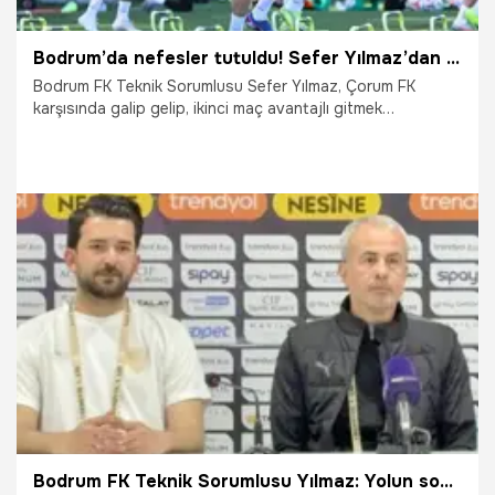
Bodrum’da nefesler tutuldu! Sefer Yılmaz’dan Çorum FK öncesi kritik mesaj
Bodrum FK Teknik Sorumlusu Sefer Yılmaz, Çorum FK
karşısında galip gelip, ikinci maç avantajlı gitmek
istediklerini söyledi.
10.05.2026
Şampiy10
Bodrum FK Teknik Sorumlusu Yılmaz: Yolun sonu inşallah Konya'da şampiyonluk