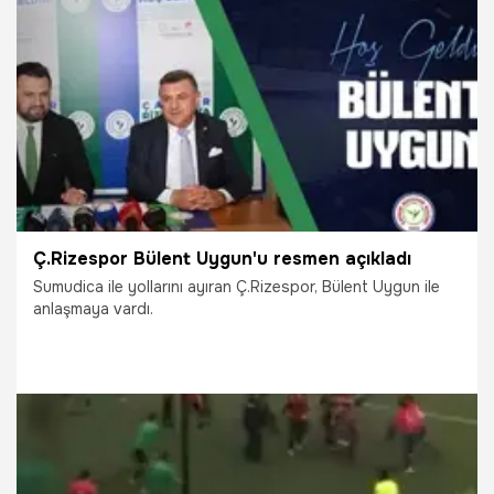
ise etiket almayı bırakarak fiyatları kendisi yazmaya
başladı.
25.12.2021
Ekonomi
Ç.Rizespor Bülent Uygun'u resmen açıkladı
Sumudica ile yollarını ayıran Ç.Rizespor, Bülent Uygun ile
anlaşmaya vardı.
7.03.2021
Rizespor