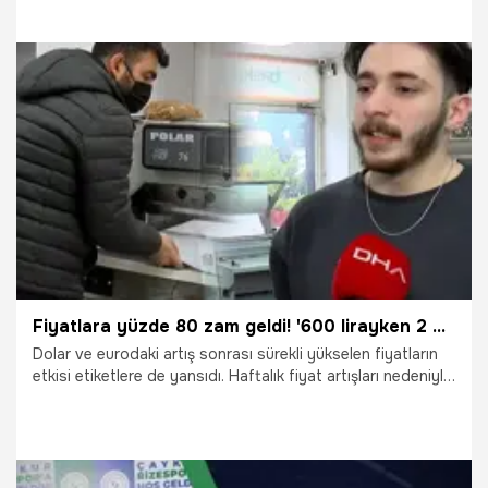
almayacak.
15.08.2024
Gündem
Fiyatlara yüzde 80 zam geldi! '600 lirayken 2 bin liraya yükseldi'
Dolar ve eurodaki artış sonrası sürekli yükselen fiyatların
etkisi etiketlere de yansıdı. Haftalık fiyat artışları nedeniyle
esnaf, sürekli etiket değiştirmek zorunda kaldı ve
matbaalarda yoğunluk arttı. İstanbul Matbaacılar
Sitesi'nde kasım ayında bin 500 adet etiketin fiyatı 600
lirayken, aralık ayında 2 bin lira oldu. Esnaf ise etiket
maliyetini de gıda ürünlerinin fiyatına yansıttı. Kimi esnaf