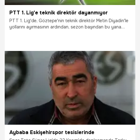
PTT 1. Lig'e teknik direktör dayanmıyor
PTT 1. Lig'de, Göztepe'nin teknik direktör Metin Diyadin'le
yollarını ayırmasının ardından, sezon başından bu yana
teknik heyetinde değişiklik yapmayan ekipler Altınordu ile
Adana Demirspor kaldı.
10.02.2016
TFF 1.Lig
Aybaba Eskişehirspor tesislerinde