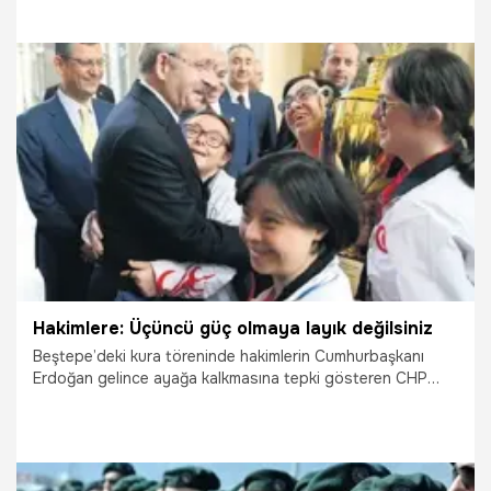
21.03.2018
Siyaset
Hakimlere: Üçüncü güç olmaya layık değilsiniz
Beştepe’deki kura töreninde hakimlerin Cumhurbaşkanı
Erdoğan gelince ayağa kalkmasına tepki gösteren CHP
lideri Kılıçdaroğlu, “Siz üçüncü güç olmaya layık değilsiniz.
Sen hakim değilsin. Sarayın hakimi, hakim mi olur” dedi