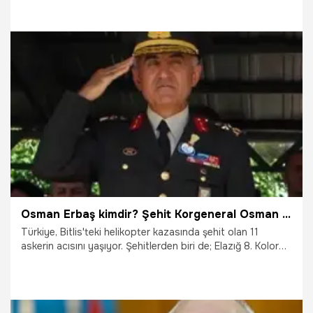
Kurulunun yeni üyeleri belirlendi.
24.03.2021
Siyaset
Osman Erbaş kimdir? Şehit Korgeneral Osman Erbaş nereli, kaç yaşında? Osman erbaş nerelerde görev yaptı?
Türkiye, Bitlis'teki helikopter kazasında şehit olan 11
askerin acısını yaşıyor. Şehitlerden biri de; Elazığ 8. Kolordu
Komutanı Korgeneral Osman Erbaş. Kahreden haber
sonrası Şehit Korgeneral Osman Erbaş kimdir, merak edildi.
Peki, Osman Erbaş kimdir? Şehit Korgeneral Osman Erbaş
kimdir, Osman erbaş nerelerde görev yaptı? Korgeneral