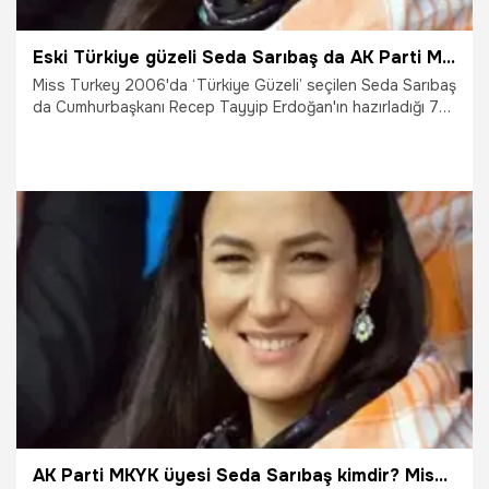
Eski Türkiye güzeli Seda Sarıbaş da AK Parti MKYK listesinde
Miss Turkey 2006'da ‘Türkiye Güzeli’ seçilen Seda Sarıbaş
da Cumhurbaşkanı Recep Tayyip Erdoğan'ın hazırladığı 75
kişilik MKYK listesinde yer aldı. Sarıbaş, daha önce AK Parti
Aydın Kadın Kolları İl Başkanlığı görevinde bulunmuştu.
24.03.2021
Siyaset
AK Parti MKYK üyesi Seda Sarıbaş kimdir? Miss Turkey eski güzeli Seda Sarıbaş aslen nerelidir? İşte Seda Sarıbaş biyografisi…