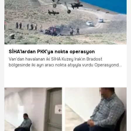
SİHA’lardan PKK’ya nokta operasyon
Van’dan havalanan iki SİHA Kuzey Irak’ın Bradost
bölgesinde iki ayrı aracı nokta atışıyla vurdu Operasyonda
bölgeye PKK'lılarla görüşmeye gelen Iraklı iki general ve 7
terörist öldürüldü Öldürülenler arasında PKK liderlerinden
Cemil Bayık'ın yardımcısı İran uyruklu Ali Novruzi de var
13.08.2020
Gündem