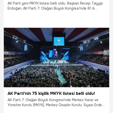
AK Parti yeni MKYK listesi belli oldu. Başkan Recep Tayyip
Erdoğan, AK Parti 7. Olağan Büyük Kongresi'nde 81 ili
coğrafi ve yöresel özellikleri, kültürel değerleri ve
türkülerine atıfta bulunarak selamladı. MKYK üyelerinin belli
olmasıyla listede yer alan isimler bu kapsamda vatandaşlar
tarafından araştırılıyor. Peki, Seda Sarıbaş kimdir? AK Parti
MKYK üyesi Seda Sarıbaş nereli? Seda Sarıbaş'ın hayatı...
24.03.2021
Gündem
AK Parti'nin 75 kişilik MKYK listesi belli oldu!
AK Parti 7. Olağan Büyük Kongresi'nde Merkez Karar ve
Yönetim Kurulu (MKYK), Merkez Disiplin Kurulu, Siyasi Erdem
ve Etik Kurulu ile Genel Merkez Parti İçi Demokrasi Hakem