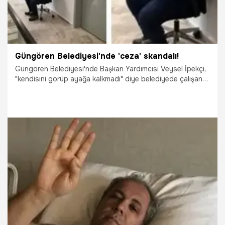
Güngören Belediyesi'nde 'ceza' skandalı!
Güngören Belediyesi'nde Başkan Yardımcısı Veysel İpekçi,
"kendisini görüp ayağa kalkmadı" diye belediyede çalışan
bir şoföre her gördüğünün önünde ayağa kalkma cezası
verdi. Görüntüler ortaya çıktıktan sonra açıklama yapan
Güngören Belediyesi Başkanı Bünyamin Demir, başkan
yardımcısının istifa ettiğini duyurdu.
6.12.2019
Gündem