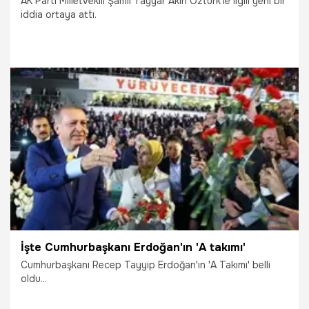
AK Parti Milletvekili Şamil Tayyar Akın Öztürk'le ilgili yeni bir
iddia ortaya attı.
29.09.2021
Gündem
İşte Cumhurbaşkanı Erdoğan'ın 'A takımı'
Cumhurbaşkanı Recep Tayyip Erdoğan'ın 'A Takımı' belli
oldu...