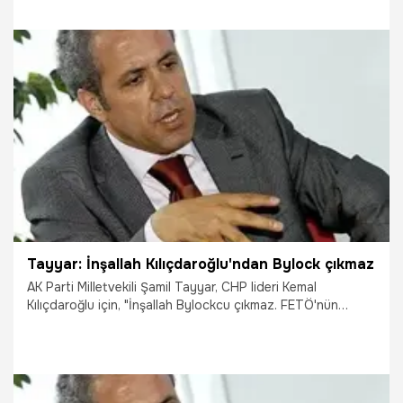
21.05.2017
Siyaset
Tayyar: İnşallah Kılıçdaroğlu'ndan Bylock çıkmaz
AK Parti Milletvekili Şamil Tayyar, CHP lideri Kemal
Kılıçdaroğlu için, "İnşallah Bylockcu çıkmaz. FETÖ'nün
sözcüsü gibi davranıyor." dedi.