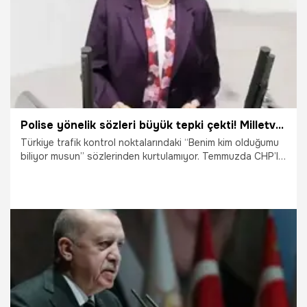
Polise yönelik sözleri büyük tepki çekti! Milletvekili özür diledi
Türkiye trafik kontrol noktalarındaki “Benim kim olduğumu
biliyor musun” sözlerinden kurtulamıyor. Temmuzda CHP’li
Turan Aydoğan’dan sonra şimdi de AK Partili Zeynep Gül
Yılmaz’ın polise yönelik sözleri büyük tepki çekti. Yılmaz
özür diledi.
24.08.2021
Siyaset