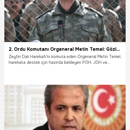
2. Ordu Komutanı Orgeneral Metin Temel: Gözlerinizden öpüyorum
Zeytin Dalı Harekatı'nı komuta eden Orgeneral Metin Temel,
harekata destek için hazırda bekleyen PÖH, JÖH ve
güvenlik korucularına, “Sizin tek birinizin tırnağı bin terörist
etmez” dedi.
23.02.2018
Gündem