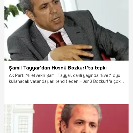
29.09.2021
Gündem
Şamil Tayyar'dan Hüsnü Bozkurt'ta tepki
AK Parti Milletvekili Şamil Tayyar, canlı yayında "Evet" oyu
kullanacak vatandaşları tehdit eden Hüsnü Bozkurt'a çok
sert tepki gösterdi.
29.09.2021
Gündem