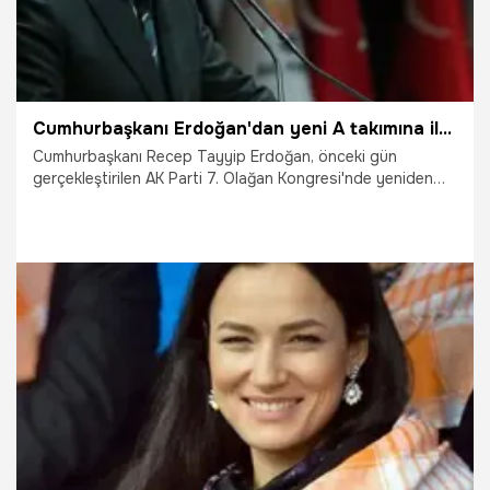
Cumhurbaşkanı Erdoğan'dan yeni A takımına ilk talimat
Cumhurbaşkanı Recep Tayyip Erdoğan, önceki gün
gerçekleştirilen AK Parti 7. Olağan Kongresi'nde yeniden
belirlenen Merkez Karar ve Yönetim Kurulu (MKYK) üyeleriyle
bir araya gelerek ilk toplantısını gerçekleştirdi.
Cumhurbaşkanı Erdoğan yapılan toplantıda ilk talimatını
verdi.
26.03.2021
Siyaset