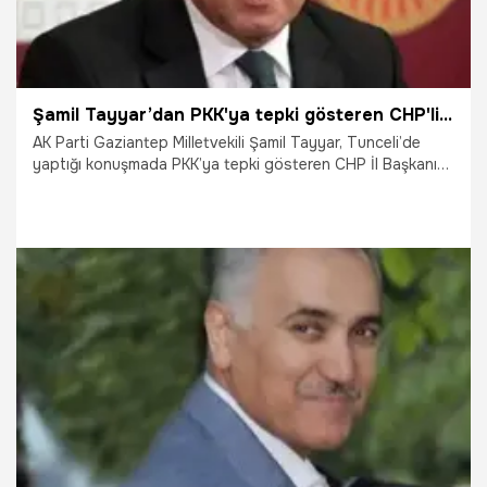
Şamil Tayyar’dan PKK'ya tepki gösteren CHP'li başkana destek
AK Parti Gaziantep Milletvekili Şamil Tayyar, Tunceli’de
yaptığı konuşmada PKK’ya tepki gösteren CHP İl Başkanı
Ali Rıza Güder’e destek verdi.
29.09.2021
Gündem