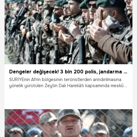
20.03.2018
Siyaset
Dengeler değişecek! 3 bin 200 polis, jandarma ve korucu...
SURİYEnin Afrin bölgesinin teröristlerden arındırılmasına
yönelik yürütülen Zeytin Dalı Harekâtı kapsamında meskûn
mahal operasyonuna katılacak Jandarma Özel Harekât
(JÖH), Polis Özel Harekât (PÖH) ve güvenlik korucuları için
Gaziantepin İslahiye ilçesinde bulunan Müşterek Görev
Merkezi'nde tören düzenlendi. Törene katılan JÖH ve PÖH
timleri ile korucular, Afrini teröristlerden temizlemek için ant
içti.
23.02.2018
Gündem