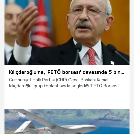
Osman Erbaş’ın özgeçmişi…
5.03.2021
Gündem
Kılıçdaroğlu'na, 'FETÖ borsası' davasında 5 bin TL tazminat
Cumhuriyet Halk Partisi (CHP) Genel Başkanı Kemal
Kılıçdaroğlu, grup toplantısında söylediği 'FETÖ Borsası'
sözü nedeniyle AK Parti Kayseri Milletvekili Mustafa
Elitaş'a, 5 bin TL tazminat ödemeye mahkum edildi.
5.01.2021
Siyaset