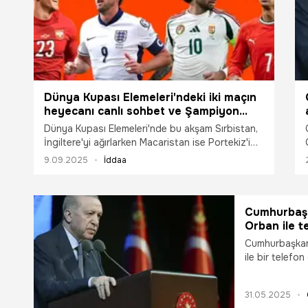
Dünya Kupası Elemeleri'ndeki iki maçın
heyecanı canlı sohbet ve Şampiyon
Oranlar ile Misli'de
Dünya Kupası Elemeleri'nde bu akşam Sırbistan,
İngiltere'yi ağırlarken Macaristan ise Portekiz'i
konuk edecek. Bu iki maçın heyecanı canlı
9.09.2025
İddaa
sohbet ve Şampiyon Oranlar ile Misli’de olacak.
Cumhurbaşk
Orban ile t
Cumhurbaşkan
ile bir telefo
Macaristan ikil
alındı.
31.05.2025