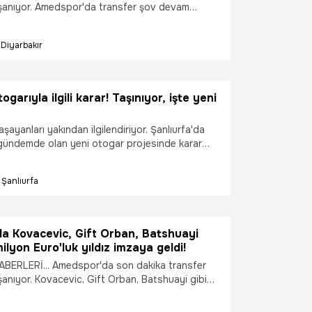
aşanıyor. Amedspor'da transfer şov devam
a yıldızı birden Diyarbakır'a geliyor. Gift Orban
'in Türkiye'ye geliş saati belli olurken, yeşil-
Diyarbakır
tarlar heyecanlı bekleyişe geçti.
ogarıyla ilgili karar! Taşınıyor, işte yeni
aşayanları yakından ilgilendiriyor. Şanlıurfa'da
r gündemde olan yeni otogar projesinde karar
Şanlıurfa
a Kovacevic, Gift Orban, Batshuayi
ilyon Euro'luk yıldız imzaya geldi!
ERLERİ... Amedspor'da son dakika transfer
 Orban, Batshuayi gibi
ndan ilgilenen Diyarbakır ekibi transferde
tı. 15 milyon Euro'luk yıldız resmi imzalar için