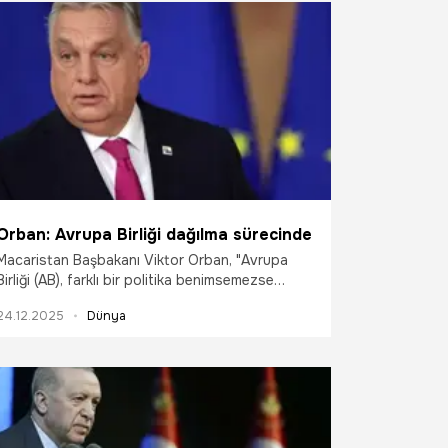
k heyecan yarattı.
Orban: Avrupa Birliği dağılma sürecinde
Macaristan Başbakanı Viktor Orban, "Avrupa
Birliği (AB), farklı bir politika benimsemezse
2026'da tüm Avrupa savaşın içinde olabilir"
24.12.2025
Dünya
ifadelerini kullanarak, "AB dağılma sürecinde"
dedi.