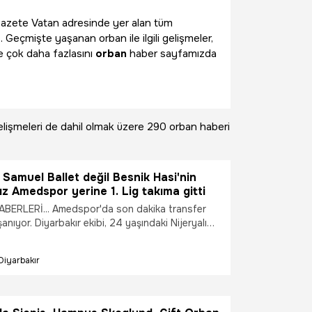
li Gazete Vatan adresinde yer alan tüm
. Geçmişte yaşanan orban ile ilgili gelişmeler,
e çok daha fazlasını
orban
haber sayfamızda
lişmeleri de dahil olmak üzere
290 orban haberi
 Samuel Ballet değil Besnik Hasi'nin
dız Amedspor yerine 1. Lig takıma gitti
ERLERİ... Amedspor'da son dakika transfer
şanıyor. Diyarbakır ekibi, 24 yaşındaki Nijeryalı
 Orban'ı kadrosuna katarken Samuel Ballet için
stı. Öte yandan Besnik Hasi'nin istediği
Diyarbakır
 haber geldi, Amedspor yerine 1. Lig ekibini