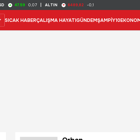
47.59
6489,82
SD
0,07
|
ALTIN
-0,1
SICAK HABER
ÇALIŞMA HAYATI
GÜNDEM
ŞAMPİY10
EKONOM