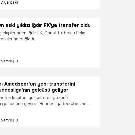
Diyarbakır
di. Transfer döneminin en hareketli takımlarından
spor, taraftarlarını heyecanlandıracak bir
imza attı.
 eski yıldızı Iğdır FK'ya transfer oldu
g ekiplerinden Iğdır FK, Ganalı futbolcu Felix
enklerine bağladı.
Şampiy10
ı Amedspor'un yeni transferini
ndesliga'nın golcüsü geliyor
sferde çıtayı yükselterek gözünü
n golcüsüne çevirdi. Bundesliga tecrübesine
olcü Diyarbakır ekibine mi geliyor? Gift Orban
mlandı mı? Süper Lig'in yeni temsilcisi
Şampiy10
vrupa'da ses getiren bir forvetle anlaşma
diği iddiası futbol gündemine bomba gibi düştü.
dan gelen son dakika haberi, taraftarlar