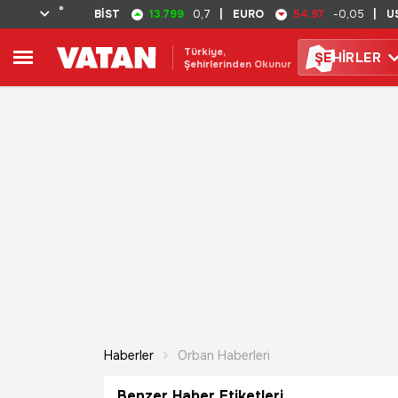
°
13.799
54.97
BİST
0,7
|
EURO
-0,05
|
U
Türkiye,
ŞE
HİRLER
Şehirlerinden Okunur
Haberler
Orban Haberleri
Benzer Haber Etiketleri