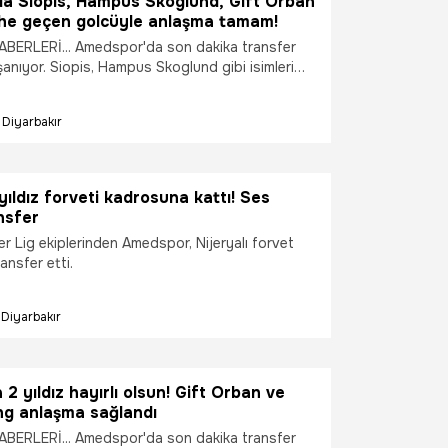
a Siopis, Hampus Skoglund, Gift Orban
ihe geçen golcüyle anlaşma tamam!
ERLERİ... Amedspor'da son dakika transfer
şanıyor. Siopis, Hampus Skoglund gibi isimleri
tan Diyarbakır ekibi bomba yaratacak bir
u sonla bitirdi. Avrupa'da tarihe geçen yıldız
Diyarbakır
 anlaşma sağlandı.
ıldız forveti kadrosuna kattı! Ses
nsfer
r Lig ekiplerinden Amedspor, Nijeryalı forvet
ansfer etti.
Diyarbakır
2 yıldız hayırlı olsun! Gift Orban ve
g anlaşma sağlandı
ERLERİ... Amedspor'da son dakika transfer