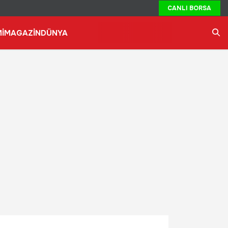
CANLI BORSA
İ
MAGAZİN
DÜNYA
Ara