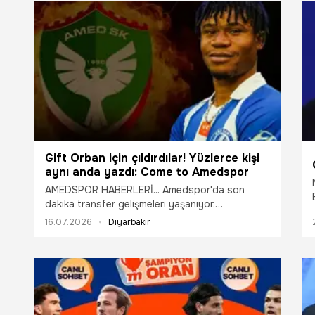
arasında büyü
Gift Orban için çıldırdılar! Yüzlerce kişi
aynı anda yazdı: Come to Amedspor
AMEDSPOR HABERLERİ... Amedspor'da son
dakika transfer gelişmeleri yaşanıyor.
Amedspor'un transfer çalışmaları kapsamında
16.07.2026
Diyarbakır
Bundesliga'nın güçlü ekiplerinden Hoffenheim
forması giyen 23 yaşındaki Gift Orban'ı
gündemine alması, Diyarbakır'da büyük bir yankı
uyandırdı.