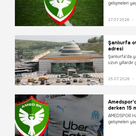
gelişmeleri y
ediyor. 2 düny
ve Bamba Dieng
27.07.2026
kırmızılı taraf
Şanlıurfa ot
adresi
Şanlıurfa'da y
uzun yıllardı
alındı.
25.07.2026
Amedspor'd
derken 15 m
AMEDSPOR HAB
gelişmeleri yaşanıyor. Kovacevic, Gift
isimlerle yakı
bombayı patlat