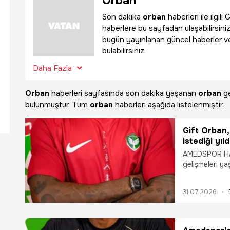
Orban
Son dakika
orban
haberleri ile ilgi
haberlere bu sayfadan ulaşabilirsiniz
bugün yayınlanan güncel haberler v
bulabilirsiniz.
Daha Fazla
Orban
haberleri sayfasında son dakika yaşanan
orban
ge
bulunmuştur. Tüm
orban
haberleri aşağıda listelenmiştir.
Gift Orban,
istediği yıl
AMEDSPOR HAB
gelişmeleri ya
santrfor Gift
de düğmeye ba
31.07.2026
yıldızdan kötü
tercih etti.