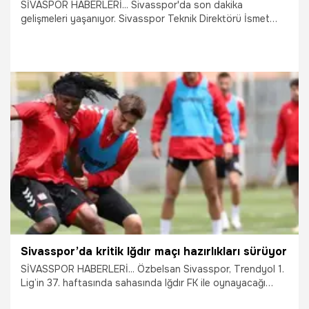
SİVASPOR HABERLERİ... Sivasspor'da son dakika
gelişmeleri yaşanıyor. Sivasspor Teknik Direktörü İsmet
Taşdemir, "Önümüzdeki senenin netleşmesi lazım. Şu anda
hiçbir netlik yok. Bu netlik eğer ki zaten çok uzun sürecek
olursa bu seneki yaşananlardan farklı bir durum olmaz.
Dolayısıyla bunlar da yaşanacaksa her zaman söyledim; o
zaman bizim durmamızın bir anlamı kalmıyor" dedi.
30.04.2026
Sivas
Sivasspor’da kritik Iğdır maçı hazırlıkları sürüyor
SİVASSPOR HABERLERİ... Özbelsan Sivasspor, Trendyol 1.
Lig’in 37. haftasında sahasında Iğdır FK ile oynayacağı
maçın hazırlıklarına kulüp tesislerinde gerçekleştirdiği