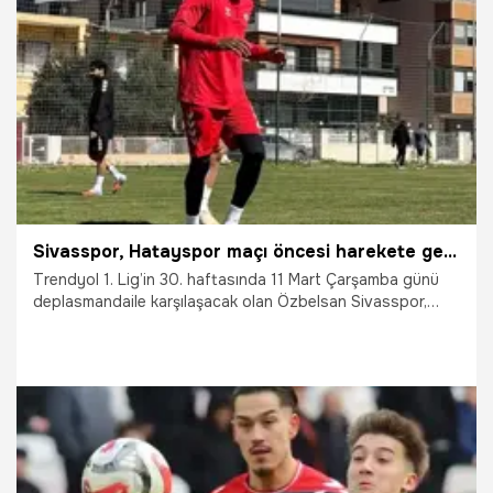
20.03.2026
Adana
Sivasspor, Hatayspor maçı öncesi harekete geçti
Trendyol 1. Lig’in 30. haftasında 11 Mart Çarşamba günü
deplasmandaile karşılaşacak olan Özbelsan Sivasspor,
karşılaşmasının hazırlıklarını bugün gerçekleştirdiği
antrenmanla tamamladı.
10.03.2026
Sivas