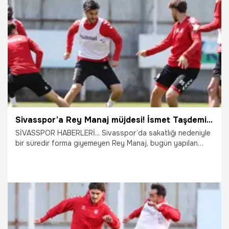
23.04.2026
Sivas
Sivasspor’a Rey Manaj müjdesi! İsmet Taşdemir'in istediği oldu
SİVASSPOR HABERLERİ... Sivasspor’da sakatlığı nedeniyle
bir süredir forma giyemeyen Rey Manaj, bugün yapılan
idmana çıkarak takımla beraber çalışmalara başladı.
16.04.2026
Sivas