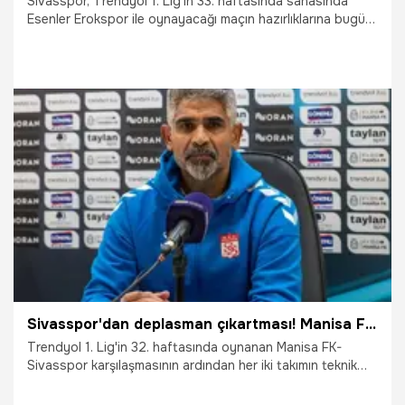
Sivasspor, Trendyol 1. Lig’in 33. haftasında sahasında
Esenler Erokspor ile oynayacağı maçın hazırlıklarına bugün
yaptığı antrenmanla başladı.
28.03.2026
Sivas
Sivasspor'dan deplasman çıkartması! Manisa FK'yı evinde devirdi: Tek gol üç puan...
Trendyol 1. Lig'in 32. haftasında oynanan Manisa FK-
Sivasspor karşılaşmasının ardından her iki takımın teknik
direktörü değerlendirmelerde bulundu.