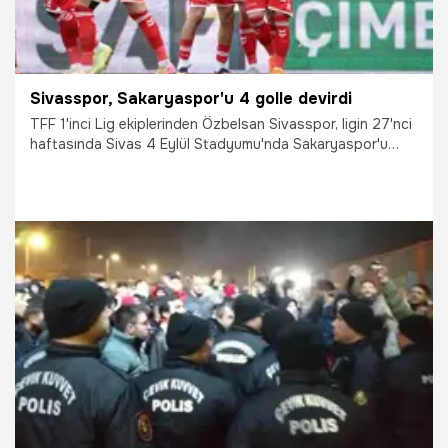
Sivasspor, Sakaryaspor'u 4 golle devirdi
TFF 1'inci Lig ekiplerinden Özbelsan Sivasspor, ligin 27'nci
haftasında Sivas 4 Eylül Stadyumu'nda Sakaryaspor'u
konuk etti. Özbelsan Sivasspor karşılaşmadan 4-1 galip
ayrılarak puanını 35'e çıkardı.
23.02.2026
Sivas