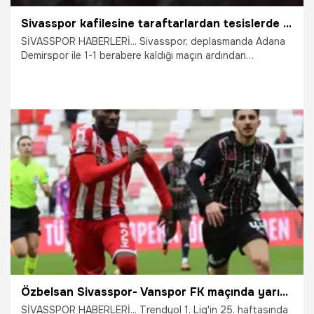
Sivasspor kafilesine taraftarlardan tesislerde protesto
SİVASSPOR HABERLERİ... Sivasspor, deplasmanda Adana
Demirspor ile 1-1 berabere kaldığı maçın ardından
taraftarının sert tepkisiyle karşılaştı. Son dakikalarda gelen
golle galibiyeti kaçıran kırmızı-beyazlı ekip, Sivas'a dönüşte
tesisler önünde protesto edildi.
19.02.2026
Sivas
Özbelsan Sivasspor- Vanspor FK maçında yarım düzine gol var kazanan yok
SİVASSPOR HABERLERİ... Trendyol 1. Lig'in 25. haftasında