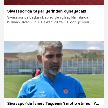
Sivasspor'da taşlar yerinden oynayacak!
Sivasspor’da başkanlık süreciyle ilgili açıklamalarda
bulunan Divan Kurulu Başkanı Ali Yavuz, görüştükleri
isimlerin olduğunu ancak henüz net bir aday üzerinde
uzlaşma sağlanamadığını belirtti.
1.06.2026
Sivas
Sivasspor'da İsmet Taşdemir'i mutlu etmedi! Yeni sezon dosyasını açmadan kapattı