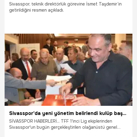
Sivasspor, teknik direktörlük görevine İsmet Taşdemir’in
getirildiğini resmen açıkladı.
15.07.2026
Sivas
Sivasspor'da yeni yönetim belirlendi kulüp başkanı seçildi
SİVASSPOR HABERLERİ... TFF 1'inci Lig ekiplerinden
Sivasspor'un bugün gerçekleştirilen olağanüstü genel
kurulunda Burak Özçoban yeniden kulüp başkanı seçildi.