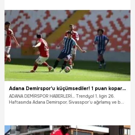
22.03.2026
Sivas
Adana Demirspor'u küçümsediler! 1 puan kopardılar, 'mağlubiyet' dedi
ADANA DEMİRSPOR HABERLERİ... Trendyol 1. ligin 26.
Haftasında Adana Demirspor, Sivasspor’u ağırlamış ve bu
maç 1-1 sona ermişti. Sivasspor’un Teknik Direktörü İsmet
Taşdemir, bu beraberliği ‘yenilgi’ dedi.