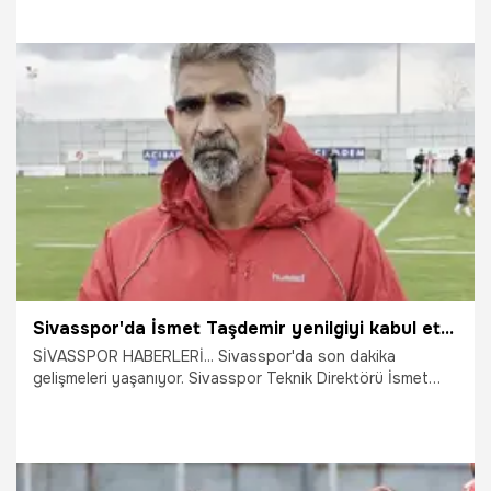
antrenmanla sürdürdü.
23.04.2026
Sivas
Sivasspor'da İsmet Taşdemir yenilgiyi kabul etti: Maalesef başaramadık
SİVASSPOR HABERLERİ... Sivasspor'da son dakika
gelişmeleri yaşanıyor. Sivasspor Teknik Direktörü İsmet
Taşdemir, "Yönetimimizle konuşacağız. İnşallah doğru
yapılanmayla, doğru çalışmayla, buna karşılık veren iyi bir
takım yaratmak istiyoruz" dedi.