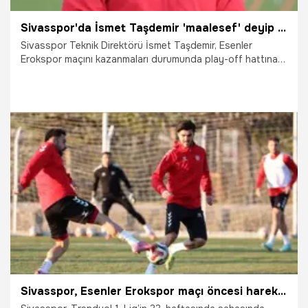
Sivasspor'da İsmet Taşdemir 'maalesef' deyip itiraf etti: Üzüntümü ben bilirim
Sivasspor Teknik Direktörü İsmet Taşdemir, Esenler
Erokspor maçını kazanmaları durumunda play-off hattına
gireceklerini söyleyerek, "İnşallah kalan 6 maçı da alır bize
yakışır bir şekilde play-off'a gireriz" dedi. Öte yandan
Taşdemir'in itirafı gündem oldu.
2.04.2026
Sivas
Sivasspor, Esenler Erokspor maçı öncesi harekete geçti