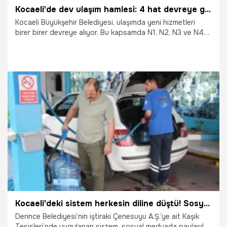
Kocaeli'de dev ulaşım hamlesi: 4 hat devreye girdi!
Kocaeli Büyükşehir Belediyesi, ulaşımda yeni hizmetleri
birer birer devreye alıyor. Bu kapsamda N1, N2, N3 ve N4
numaralı hatlar 9 Şubat Pazartesi günü itibarıyla gece
saatlerinde çalışacak.
8.02.2026
Kocaeli
Kocaeli'deki sistem herkesin diline düştü! Sosyal medyada herkes konuşuyor
Derince Belediyesi’nin iştiraki Çenesuyu A.Ş.’ye ait Kaşık
Tesisleri’nde uygulanan sistem, sosyal medyada paylaşılan