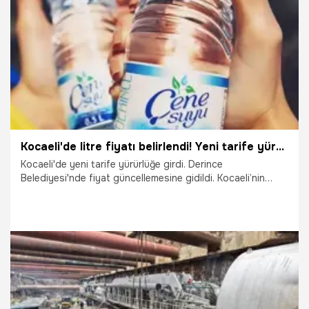
23.02.2026
Kocaeli
Kocaeli'de litre fiyatı belirlendi! Yeni tarife yürürlüğe girdi
Kocaeli'de yeni tarife yürürlüğe girdi. Derince
Belediyesi'nde fiyat güncellemesine gidildi. Kocaeli’nin
markası Çenesuyu, artan maliyetlerin ardından Kaşık
Tesisleri’ndeki satış fiyatlarını yeniden belirledi.
18.02.2026
Kocaeli