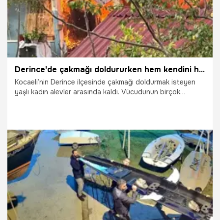
Derince'de çakmağı doldururken hem kendini hem de evi yaktı
Kocaeli’nin Derince ilçesinde çakmağı doldurmak isteyen
yaşlı kadın alevler arasında kaldı. Vücudunun birçok
yerinde yanık meydana gelen kadın hastaneye kaldırılırken,
ev kullanılamaz hale geldi.
18.12.2025
Derince