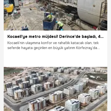
Kocaeli'ye metro müjdesi! Derince'de başladı, 4'e yükseldi
Kocaeli’nin ulaşımına konfor ve rahatlık katacak olan, tek
seferde hayata geçirilen en büyük yatırım Körfezray’da
aynı anda kazı yapan TBM sayısı 4’e yükseldi.
16.02.2026
Kocaeli