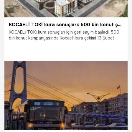
KOCAELİ TOKİ kura sonuçları: 500 bin konut çekilişi yapıldı mı? Kocaeli asil ve yedek listeler belli oldu
KOCAELİ TOKİ kura sonuçları için geri sayım başladı. 500
bin konut kampanyasında Kocaeli kura çekimi 13 Şubat
2026 Cuma yapılacak. Binlerce kişinin başvurduğu çekiliş
sonrası KOCAELİ asil ve yedek listeler belli olacak. 10 bin
340 konut sahibini bu şekilde bulduktan sonra e devlet ve
TOKİ resmi sitesinden sonuçlar öğrenbilecek.
12.02.2026
Kocaeli