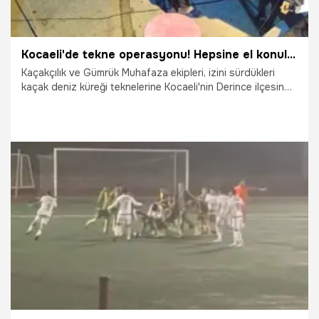
Kocaeli'de tekne operasyonu! Hepsine el konuldu
Kaçakçılık ve Gümrük Muhafaza ekipleri, izini sürdükleri
kaçak deniz küreği teknelerine Kocaeli'nin Derince ilçesinde
ulaştı. Kulübe yapılan baskında iki tekneye el konuldu, bir
tekne de aranıyor. Teknelerin bulunduğu anlar ise güvenlik
kamerasına yansıdı.
6.01.2026
Kocaeli