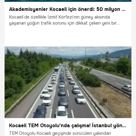
Akademisyenler Kocaeli için önerdi: 50 milyon dolarlık proje!
Kocaeli’de özellikle İzmit Körfezi’nin güney aksında
yaşanan yoğun trafik sorunu için dikkat çeken yeni bir
çözüm önerisi gündeme geldi. Akademisyenler tarafından
hazırlanan çalışmada, Gölcük ile Derince arasına kurulması
planlanan hibrit yüzer köprü projesiyle bölgedeki ulaşım
yükünün azaltılması hedefleniyor.
9.06.2026
Kocaeli
Kocaeli TEM Otoyolu'nda çalışma! İstanbul yönüne gidecek sürücüler dikkat
TEM Otoyolu Kocaeli geçişinde sürücüleri yakından