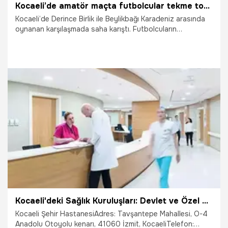
Kocaeli’de amatör maçta futbolcular tekme tokat birbirine girdi
Kocaeli’de Derince Birlik ile Beylikbağı Karadeniz arasında
oynanan karşılaşmada saha karıştı. Futbolcuların
birbirlerine saldırdığı o anlar, tribündeki bir seyirci
tarafından cep telefonu kamerasıyla saniye saniye
kaydedildi.
29.11.2025
Derince
Kocaeli'deki Sağlık Kuruluşları: Devlet ve Özel Hastaneler
Kocaeli Şehir HastanesiAdres: Tavşantepe Mahallesi, O-4
Anadolu Otoyolu kenarı, 41060 İzmit, KocaeliTelefon: