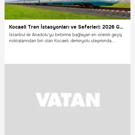
Kocaeli Tren İstasyonları ve Seferleri: 2026 Güncel YHT ve Bölgesel Tren Güzergahları
İstanbul ile Anadolu’yu birbirine bağlayan en önemli geçiş
noktalarından biri olan Kocaeli, demiryolu ulaşımında
milyonlarca yolcuya hizmet veriyor. Seyahat planı yapan
vatandaşlar, "Kocaeli tren istasyonları hangileri?" ve
"Kocaeli tren seferleri saat kaçta?" sorularının yanıtlarını
arıyor. İşte Kocaeli YHT ve bölgesel tren hatlarına dair tüm
detaylar...
13.04.2026
Kocaeli