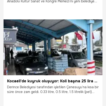
Anadolu Kültür Sanat ve Kongre Merkezi’ni yeni belediye
hizmet binasına dönüştürme projesine devam ediyor.
Vatandaşların rahat ulaşabileceği güzel bir lokasyonda
hizmete sunulacak Derince Belediyesi yeni binasında son
imalat ve çalışmalar gerçekleştiriliyor.
27.02.2026
Kocaeli
Kocaeli'de kuyruk oluşuyor: Koli başına 25 lira avantajı var!
Derince Belediyesi tarafından işletilen Çenesuyu’na kısa bir
süre önce zam geldi. 0.33 litre, 0.5 litre, 1.5 litrelik (pet)
koliler 37.5 TL’ye çıkarılırken, 5 litrelik pet (4’lü) koli 75 lira
oldu.