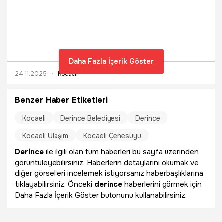
(0262) 225 27 00Kocaeli Devlet HastanesiAdres: Cedit,
Vezir Sk...
Daha Fazla İçerik Göster
24.11.2025
Kocaeli
Benzer Haber Etiketleri
Kocaeli
Derince Belediyesi
Derince
Kocaeli Ulaşım
Kocaeli Çenesuyu
Derince
ile ilgili olan tüm haberleri bu sayfa üzerinden
görüntüleyebilirsiniz. Haberlerin detaylarını okumak ve
diğer görselleri incelemek istiyorsanız haberbaşlıklarına
tıklayabilirsiniz. Önceki
derince
haberlerini görmek için
Daha Fazla İçerik Göster butonunu kullanabilirsiniz.