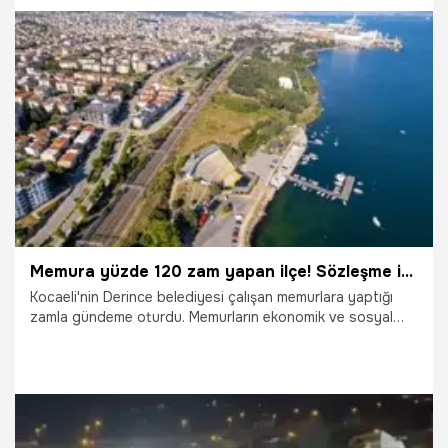
13.01.2026
Kocaeli
Memura yüzde 120 zam yapan ilçe! Sözleşme imzalandı: İki bayram ikramiyesi de belli oldu
Kocaeli'nin Derince belediyesi çalışan memurlara yaptığı
zamla gündeme oturdu. Memurların ekonomik ve sosyal
haklarını iyileştiren sözleşme ile sosyal denge tazminatı %
120’lik tavan orandan imzalanırken, Ramazan ve Kurban
Bayramı ikramiyeleri de çalışanların yüzünü güldürdü