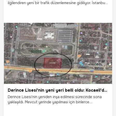
ilgilendiren yeni bir trafik düzenlemesine gidiliyor. İstanbul
yönünde şerit daraltılacağını açıklayan Valilik, sürücüleri
uyardı.
9.06.2026
Şehirler
Derince Lisesi'nin yeni yeri belli oldu: Kocaeli'de binlerce kişi imza verdi
Derince Lisesi’nin yeniden inşa edilmesi sürecinde sona
yaklaşıldı. Mevcut yerinde yapılması için binlerce
vatandaşın imza verdiği Derince Lisesi’nin yeni adresi netlik
kazandı. Okul, Derince’de eski Askeri Hastane’nin