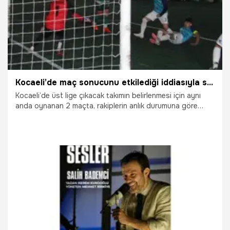
Kocaeli’de maç sonucunu etkilediği iddiasıyla soruşturulan 4 takım için geri sayım başladı
Kocaeli’de üst lige çıkacak takımın belirlenmesi için aynı
anda oynanan 2 maçta, rakiplerin anlık durumuna göre
maçın skorunu değiştirecek şekilde sahada hareket eden 4
takımla ilgili soruşturmada son sözü AFDK söyleyecek.
Tavşancılspor’un takım kaptanı Müslüm Altın’ın sözlü
savunma talebini kabul eden kurul, perşembe günü
delilleriyle birlikte deneyimli oyuncuyu dinleyecek ve
kararını verecek.
10.07.2026
Futbol