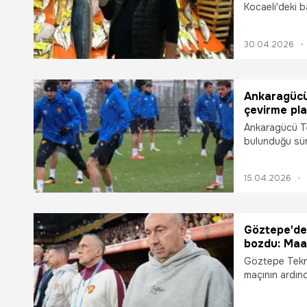
Kocaeli'deki ba
devam ediyor.
30.04.2026
Ankaragücü
çevirme pla
Ankaragücü Te
bulunduğu süre
değerlendirdi.
15.04.2026
Göztepe'de 
bozdu: Maa
Göztepe Tekni
maçının ardınd
çevirmemiz ge
yemesinden ötü