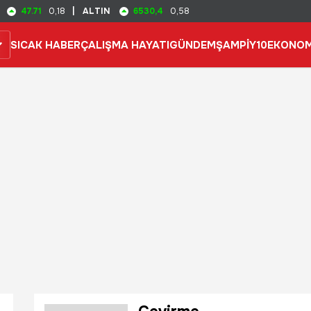
47.71
6530,4
0,18
|
ALTIN
0,58
SICAK HABER
ÇALIŞMA HAYATI
GÜNDEM
ŞAMPİY10
EKONOM