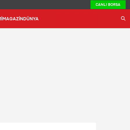
CANLI BORSA
İ
MAGAZİN
DÜNYA
Ara