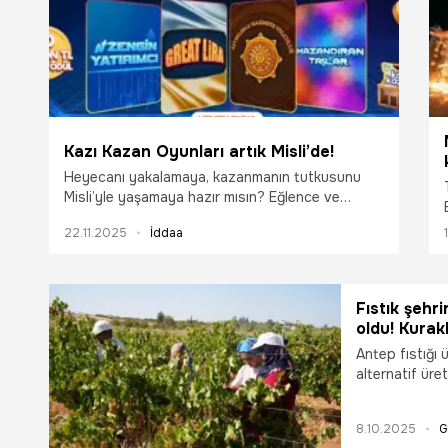
Kazı Kazan Oyunları artık Misli’de!
Heyecanı yakalamaya, kazanmanın tutkusunu
Misli’yle yaşamaya hazır mısın? Eğlence ve
kazanç fırsatlarını bir araya getiren Kazı Kazan
22.11.2025
İddaa
oyunları artık Misli’de sizleri bekliyor!
Fıstık şehr
oldu! Kurak
Antep fıstığı 
alternatif üre
verdikleri eme
üzüm bağı olu
8.10.2025
G