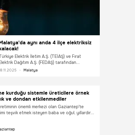
Malatya'da aynı anda 4 ilçe elektriksiz
kalacak!
Türkiye Elektrik İletim A.Ş. (TEİAŞ) ve Fırat
Elektrik Dağıtım A.Ş. (FEDAŞ) tarafından
yapılacak bakım ve iletim çalışmaları nedeniyle
18.11.2025
Malatya
Malatya’nın birçok ilçesinde 8 Kasım 2025
Cumartesi günü planlı elektrik kesintileri
uygulanacak.
ine kurduğu sistemle üreticilere örnek
lık ve dondan etkilenmediler
üretiminin önemli merkezi olan Gaziantep'te
timi teşvik etmek isteyen baba ve oğul, yıllardır
kle 12 dekar alana telli sistem çardak yöntemiyle
şturdu.
aziantep