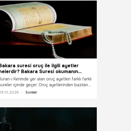
Bakara suresi oruç ile ilgili ayetler
nelerdir? Bakara Suresi okumanın
yararları ve faziletleri - Bakara Suresi
Kuran-ı Kerimde yer alan oruç ayetleri farklı farklı
Türkçe Arapça okunuşu ve meali
sureler içinde geçer. Oruç ayetlerinden bazıları
da Bakara Suresinde bulunur. Kuran-ı Kerimde
29.01.2026
Sureler
yer alan en uzun sure olan Bakara Suresinin bazı
ayetlerini okumak çok faziletlidir. Bakara Suresi
okumanın yararları ve faziletleri ile Bakara Suresi
Türkçe Arapça okunuşu ve meali…