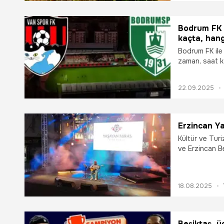
Bodrum FK 
kaçta, han
Bodrum FK ile
zaman, saat ka
22.09.2025
Erzincan Ya
Kültür ve Turiz
ve Erzincan Be
Yaşayan Miras 
Olmayan Kültür
sahipliği yapt
18.08.2025
Taşıyıcısı yak
birçok sanat d
Festivali’’ D
gördü.
Beşiktaş, 