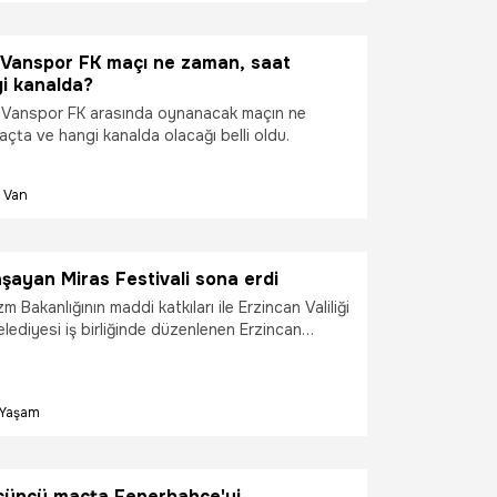
Vanspor FK maçı ne zaman, saat
gi kanalda?
 Vanspor FK arasında oynanacak maçın ne
çta ve hangi kanalda olacağı belli oldu.
Van
şayan Miras Festivali sona erdi
m Bakanlığının maddi katkıları ile Erzincan Valiliği
lediyesi iş birliğinde düzenlenen Erzincan
Festivali farklı şehirlerden gelen Somut
el Miras Taşıyıcılarına ve sanatseverlere ev
ı. 17 ilden 60’ı Somut Olmayan Kültürel Miras
Yaşam
laşık 100 sanatçı ve sanatkârın katıldığı ve
alının tanıtıldığı ‘’Erzincan Yaşayan Miras
örtyol Meydanı’nda sanatseverlerden yoğun ilgi
üçüncü maçta Fenerbahçe'yi