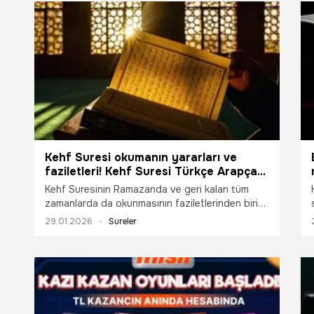
Kehf Suresi okumanın yararları ve
faziletleri! Kehf Suresi Türkçe Arapça
okunuşu ve tefsiri
Kehf Suresinin Ramazanda ve geri kalan tüm
zamanlarda da okunmasının faziletlerinden biri
Hadisi şerifte belirtildiğine göre; bir kişinin Kehf
29.01.2026
Sureler
Suresindeki ilk on ayeti ezberlerse, o kişi Deccal
fitnesinden korunur.