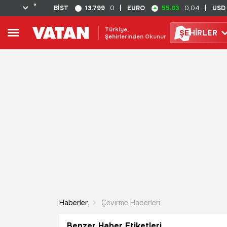
°
13.799
55.03
BİST
0
|
EURO
0,04
|
USD
Türkiye,
ŞE
HİRLER
Şehirlerinden Okunur
Haberler
Çevirme Haberleri
Benzer Haber Etiketleri