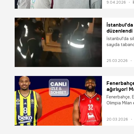
9.04.2026
İstanbul'da
düzenlendi
İstanbul'da s
sayıda tabanc
gözaltı kararı v
25.03.2026
Fenerbahçe
ağırlıyor! 
sohbet ile M
Fenerbahçe, E
Olimpia Milan 
ve canlı sohbe
20.03.2026