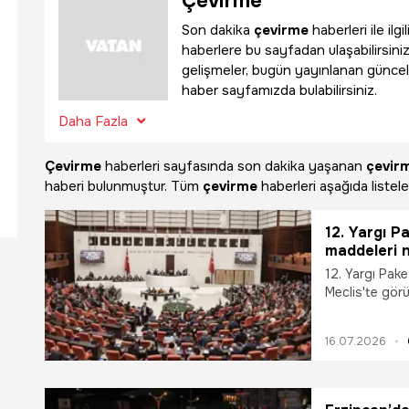
Çevirme
Son dakika
çevirme
haberleri ile il
haberlere bu sayfadan ulaşabilirsiniz
gelişmeler, bugün yayınlanan güncel
haber sayfamızda bulabilirsiniz.
Daha Fazla
Çevirme
haberleri sayfasında son dakika yaşanan
çevir
haberi bulunmuştur. Tüm
çevirme
haberleri aşağıda listele
12. Yargı Pa
maddeleri ne
Paketi Mecli
12. Yargı Paket
yasalaştı mı
Meclis'te görü
Paketi'nin içer
paketi maddele
16.07.2026
Paketi Meclis'
İşte yanıtı...