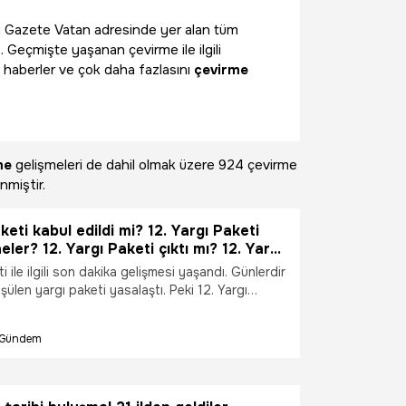
gili Gazete Vatan adresinde yer alan tüm
. Geçmişte yaşanan çevirme ile ilgili
 haberler ve çok daha fazlasını
çevirme
me
gelişmeleri de dahil olmak üzere
924 çevirme
nmiştir.
keti kabul edildi mi? 12. Yargı Paketi
ler? 12. Yargı Paketi çıktı mı? 12. Yargı
s'te kabul edildi mi? 12. Yargı Paketi
i ile ilgili son dakika gelişmesi yaşandı. Günlerdir
? 12. Yargı Paketi'nin içeriği ne?
şülen yargı paketi yasalaştı. Peki 12. Yargı
iği ne? 12. Yargı Paketi kabul edildi mi? 12. yargı
ri neler? 12. Yargı Paketi çıktı mı? 12. Yargı
Gündem
te kabul edildi mi? 12. Yargı Paketi yasalaştı mı?