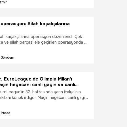
İzmir
 operasyon: Silah kaçakçılarına
ilah kaçakçılarına operasyon düzenlendi. Çok
a ve silah parçası ele geçirilen operasyonda 2
erildi.
Gündem
, EuroLeague'de Olimpia Milan'ı
Maçın heyecanı canlı yayın ve canlı
isli'de
uroLeague'in 32. haftasında yarın İtalya'nın
ekibini konuk ediyor. Maçın heyecanı canlı yayın
t ile Misli'de yaşanıyor.
İddaa