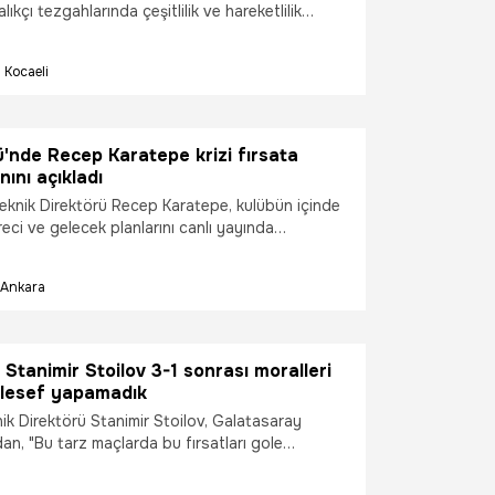
lıkçı tezgahlarında çeşitlilik ve hareketlilik
Kocaeli
'nde Recep Karatepe krizi fırsata
nını açıkladı
knik Direktörü Recep Karatepe, kulübün içinde
ci ve gelecek planlarını canlı yayında
Ankara
Stanimir Stoilov 3-1 sonrası moralleri
lesef yapamadık
k Direktörü Stanimir Stoilov, Galatasaray
an, "Bu tarz maçlarda bu fırsatları gole
rekiyor. Bunun dışında takımın duran toptan gol
rü kesinlikle mutlu değilim" dedi.