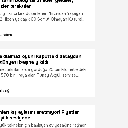
tarihi buluşma! 21 ilden geldiler,
zler bıraktılar
u yıl ikinci kez düzenlenen "Erzincan Yaşayan
 21 ilden yaklaşık 60 Somut Olmayan Kültürel
sını ve çok sayıda sanatseveri bir araya getirdi.
Gündem
 akılalmaz oyun! Kaputtaki detaydan
dünyası başına yıkıldı
rnetteki ilanlarda gördüğü 25 bin kilometredeki
 570 bin liraya alan Tunay Akgül, servise
n 2026 Mayıs ayında 150 bin bakımının
rendi. Dünyası başına yıkılan Akgül, adliyeye
Elazığ
tçi oldu.
ları kış aylarını aratmıyor! Fiyatlar
üşük seviyede
yük tekneler için başlayan av yasağına rağmen,