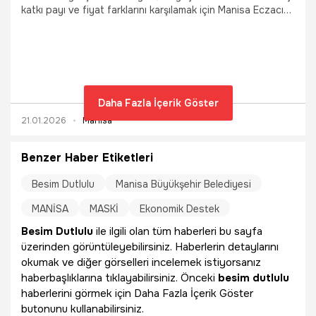
katkı payı ve fiyat farklarını karşılamak için Manisa Eczacı
Odası ile protokol imzaladı. Şubat ayında başlayacak
destek, dar gelirli emeklilerin bütçesine önemli katkı
sağlayacak.
Daha Fazla İçerik Göster
21.01.2026
Manisa
Benzer Haber Etiketleri
Besim Dutlulu
Manisa Büyükşehir Belediyesi
MANİSA
MASKİ
Ekonomik Destek
Besim Dutlulu
ile ilgili olan tüm haberleri bu sayfa
üzerinden görüntüleyebilirsiniz. Haberlerin detaylarını
okumak ve diğer görselleri incelemek istiyorsanız
haberbaşlıklarına tıklayabilirsiniz. Önceki
besim dutlulu
haberlerini görmek için Daha Fazla İçerik Göster
butonunu kullanabilirsiniz.