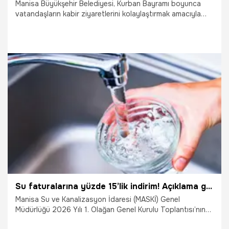
Manisa Büyükşehir Belediyesi, Kurban Bayramı boyunca
vatandaşların kabir ziyaretlerini kolaylaştırmak amacıyla
kent merkezi ve ilçelerde ücretsiz otobüs seferleri
düzenleyecek.
24.05.2026
Manisa
Su faturalarına yüzde 15’lik indirim! Açıklama geldi
Manisa Su ve Kanalizasyon İdaresi (MASKİ) Genel
Müdürlüğü 2026 Yılı 1. Olağan Genel Kurulu Toplantısı’nın
ikinci oturumu, Manisa Büyükşehir Belediye Başkanı Besim