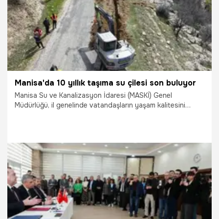
Manisa'da 10 yıllık taşıma su çilesi son buluyor
Manisa Su ve Kanalizasyon İdaresi (MASKİ) Genel
Müdürlüğü, il genelinde vatandaşların yaşam kalitesini
artıracak altyapı hamlelerine bir yenisini daha ekledi. Kula
ilçesine bağlı Bebekli ve Battal Mustafa mahallelerinde tam
10 yıldır tankerlerle taşınan içme suyu sorunu, başlatılan 7
bin 300 metrelik terfi hattı çalışmasıyla çözülüyor.
13.04.2026
Manisa