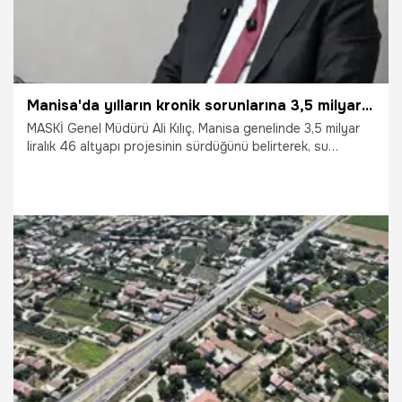
Manisa'da yılların kronik sorunlarına 3,5 milyar TL'lik neşter!
MASKİ Genel Müdürü Ali Kılıç, Manisa genelinde 3,5 milyar
liralık 46 altyapı projesinin sürdüğünü belirterek, su
kesintilerinin nedenlerinden sosyal projelere kadar birçok
konuda önemli açıklamalarda bulundu. Kılıç, "Günü kurtaran
değil, Manisa'nın geleceğini güvence altına alan yatırımlar
yapıyoruz." dedi.
27.07.2026
Ekonomi