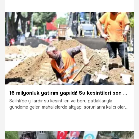
Dutlulu başkanlığında gerçekleştirildi. Su tüketim
kademelerinde değişikliğe gidildiğini belirten Başkan
Dutlulu, yapılan yeni düzenlemeyle faturalarda yüzde 15’lik
bir indirim sağlandığını ve bu karardan 100 binin üzerinde
abonenin faydalanacağını açıkladı.
20.05.2026
Manisa
16 milyonluk yatırım yapıldı! Su kesintileri son bulacak
Salihli’de yıllardır su kesintileri ve boru patlaklarıyla
gündeme gelen mahallelerde altyapı sorunlarını kalıcı olarak
çözmek amacıyla harekete geçen Manisa Su ve
Kanalizasyon İdaresi (MASKİ) Genel Müdürlüğü, Şehitler ve
Namık Kemal mahallelerinde içme suyu hattı yenileme
çalışmalarına başladı.