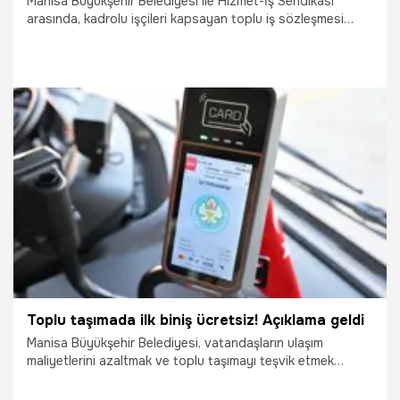
Manisa Büyükşehir Belediyesi ile Hizmet-İş Sendikası
arasında, kadrolu işçileri kapsayan toplu iş sözleşmesi
imzalandı. Yeni sözleşmeyle birlikte en düşük kadrolu işçi
maaşı 80 bin liraya yükseltildi. Mevcut sosyal hakların
iyileştirildiği sözleşmeyle ‘doğum yardımı’ ve ‘icap nöbeti’
gibi haklar da ilk kez tanımlandı. Başkan Besim Dutlulu, "İşçi
kardeşlerimizin yaşam standartlarını artırmak için elimizden
gelen en iyi şartlarda mutabakata vardık" dedi.
31.03.2026
Manisa
Toplu taşımada ilk biniş ücretsiz! Açıklama geldi
Manisa Büyükşehir Belediyesi, vatandaşların ulaşım
maliyetlerini azaltmak ve toplu taşımayı teşvik etmek
amacıyla yeni bir uygulamayı hayata geçirdi. Nisan ve
mayıs ayları boyunca hafta içi her gün toplu taşımada