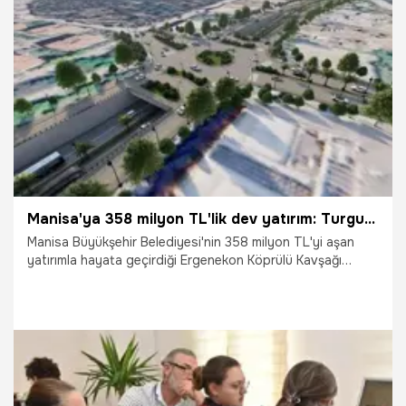
15.07.2026
Manisa
Manisa'ya 358 milyon TL'lik dev yatırım: Turgutlu'nun çilesi bitiyor
Manisa Büyükşehir Belediyesi'nin 358 milyon TL'yi aşan
yatırımla hayata geçirdiği Ergenekon Köprülü Kavşağı
Projesi'nde yer teslimi yapıldı, çalışmalar başladı. Manisa
Büyükşehir Belediye Başkanı Besim Dutlulu, "Turgutlu'nun
uzun yıllardır beklediği en önemli yatırımlarından birini
hayata geçiriyoruz" dedi.
15.07.2026
Manisa