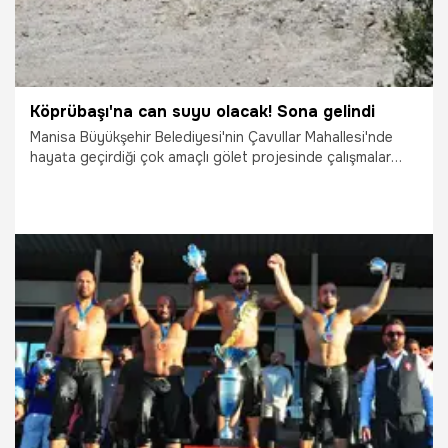
Köprübaşı'na can suyu olacak! Sona gelindi
Manisa Büyükşehir Belediyesi'nin Çavullar Mahallesi'nde
hayata geçirdiği çok amaçlı gölet projesinde çalışmalar
yüzde 80 seviyesine ulaştı. Yağmur suyu hasadıyla
dolacak gölet, sulama, hayvan içme suyu ve yangınlarda
su kaynağı olarak kullanılacak.
1.07.2026
Manisa