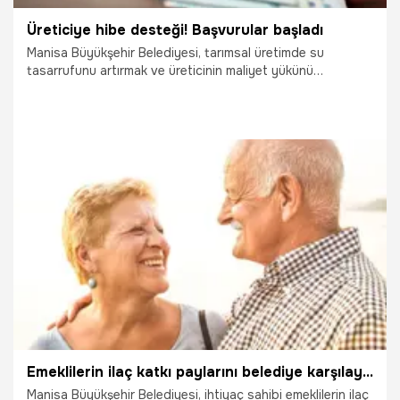
Üreticiye hibe desteği! Başvurular başladı
Manisa Büyükşehir Belediyesi, tarımsal üretimde su
tasarrufunu artırmak ve üreticinin maliyet yükünü
hafifletmek amacıyla "Damlama Sulama Borusu Bizden"
projesini hayata geçirdi. Yüzde 100 hibe destekli program
için başvurular başladı.
2.03.2026
Manisa
Emeklilerin ilaç katkı paylarını belediye karşılayacak
Manisa Büyükşehir Belediyesi, ihtiyaç sahibi emeklilerin ilaç