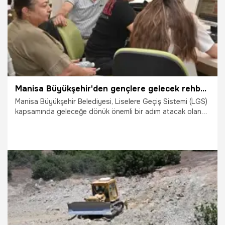
Manisa Büyükşehir'den gençlere gelecek rehberi! 17 ilçede ücretsiz LGS tercih desteği başlıyor
Manisa Büyükşehir Belediyesi, Liselere Geçiş Sistemi (LGS)
kapsamında geleceğe dönük önemli bir adım atacak olan
öğrencileri en kritik dönemlerinde yalnız bırakmıyor. Eğitim
Merkezleri (MABEM) aracılığıyla Manisa’nın 17 ilçesinde eş
zamanlı olarak başlatılacak ücretsiz tercih danışmanlığı
hizmetiyle, uzman rehber öğretmenler öğrencilere doğru
lise kapılarını aralayacak. 13-24 Temmuz tarihleri arasında
verilecek bu asil hizmetten, şehir genelindeki tüm
öğrenciler hiçbir ücret ödemeden faydalanabilecek.
9.07.2026
Manisa