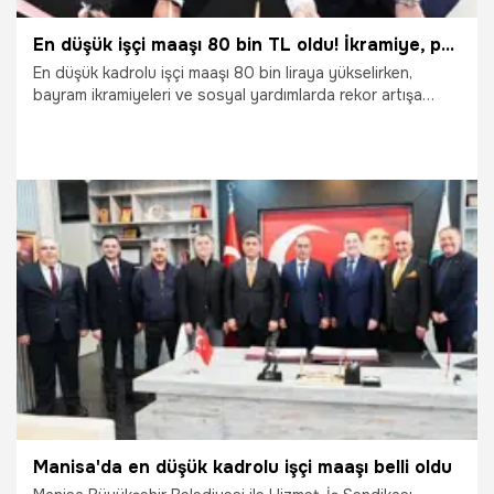
En düşük işçi maaşı 80 bin TL oldu! İkramiye, prim ve ek ödemeler de arttı
En düşük kadrolu işçi maaşı 80 bin liraya yükselirken,
bayram ikramiyeleri ve sosyal yardımlarda rekor artışa
gidildi. Manisa Büyükşehir Belediyesi ile Hizmet-İş
Sendikası arasında, kadrolu işçileri kapsayan toplu iş
sözleşmesi imzalandı. Mevcut sosyal hakların iyileştirildiği
sözleşmeyle ‘doğum yardımı’ ve ‘icap nöbeti’ gibi haklar da
ilk kez tanımlandı. Başkan Besim Dutlulu, "İşçi
kardeşlerimizin yaşam standartlarını artırmak için elimizden
gelen en iyi şartlarda mutabakata vardık" dedi.
2.04.2026
Manisa
Manisa'da en düşük kadrolu işçi maaşı belli oldu