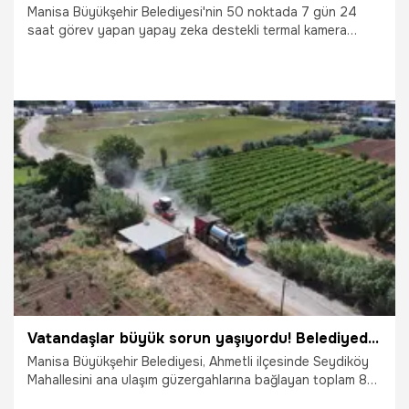
Manisa Büyükşehir Belediyesi'nin 50 noktada 7 gün 24
saat görev yapan yapay zeka destekli termal kamera
sistemi, Gölmarmara'da çıkan arazi yangınını başlangıç
aşamasında tespit etti. Saniyeler içinde oluşturulan
otomatik alarm sayesinde ekipler hızla harekete geçti.
17.07.2026
Gündem
Vatandaşlar büyük sorun yaşıyordu! Belediyeden yol hamlesi geldi
Manisa Büyükşehir Belediyesi, Ahmetli ilçesinde Seydiköy
Mahallesini ana ulaşım güzergahlarına bağlayan toplam 8
kilometrelik yolda sathi kaplama asfalt çalışması başlattı.