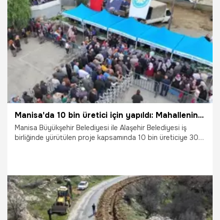
12.05.2026
Manisa
Manisa'da 10 bin üretici için yapıldı: Mahallenin ortasında herkes gördü!
Manisa Büyükşehir Belediyesi ile Alaşehir Belediyesi iş
birliğinde yürütülen proje kapsamında 10 bin üreticiye 300
bin yerli sebze fidesi dağıtıldı. Killik Mahallesi'nde
düzenlenen törende konuşan Manisa Büyükşehir Belediye
Başkanı Besim Dutlulu, "Amacımız çiftçimizin ve
köylümüzün çok daha iyi şartlarda yaşaması" dedi.
10.05.2026
Gündem