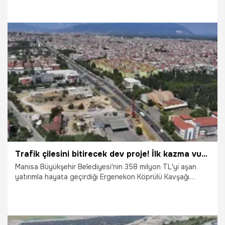
Üzüm sezonu öncesi tamamlanması planlanan çalışma, hem
ulaşımı kolaylaştıracak hem de toz sorununu ortadan
kaldıracak.
16.07.2026
Manisa
Trafik çilesini bitirecek dev proje! İlk kazma vuruldu
Manisa Büyükşehir Belediyesi'nin 358 milyon TL'yi aşan
yatırımla hayata geçirdiği Ergenekon Köprülü Kavşağı
Projesi'nde yer teslimi yapıldı, çalışmalar başladı. Manisa
Büyükşehir Belediye Başkanı Besim Dutlulu, "Turgutlu'nun
uzun yıllardır beklediği en önemli yatırımlarından birini
hayata geçiriyoruz" dedi.