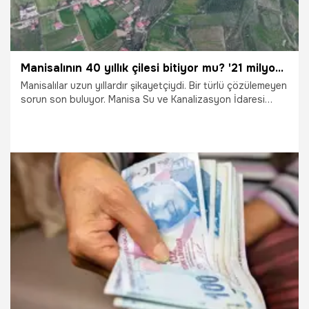
Manisalının 40 yıllık çilesi bitiyor mu? '21 milyonluk işi 5 milyona bitiriyoruz'
Manisalılar uzun yıllardır şikayetçiydi. Bir türlü çözülemeyen
sorun son buluyor. Manisa Su ve Kanalizasyon İdaresi
(MASKİ) Genel Müdürlüğü, Alaşehir Delemenler
Mahallesi’nde son bir yılda 250 patlağın yaşandığı 40 yıllık
içme suyu hattını yenilemek için çalışma başlattı. 17
kilometrelik ana hat ve 550 abonenin branşman bağlantıları
modern altyapı sistemiyle yenilecek.
5.03.2026
Manisa