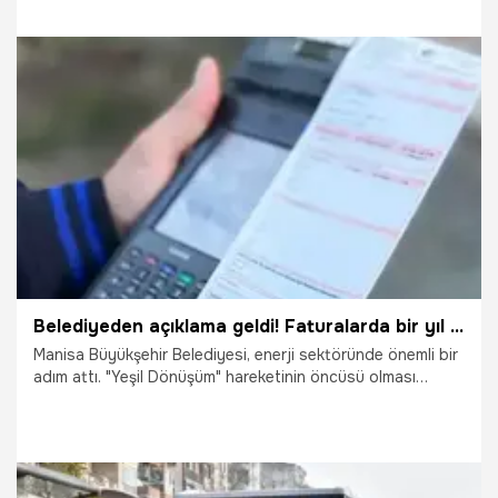
TROY kart kullanan vatandaşların gün içerisindeki ilk
binişleri ücretsiz olacak.
26.03.2026
Manisa
Belediyeden açıklama geldi! Faturalarda bir yıl boyunca yüzde 10 indirim
Manisa Büyükşehir Belediyesi, enerji sektöründe önemli bir
adım attı. "Yeşil Dönüşüm" hareketinin öncüsü olması
hedeflenen Manisa Enerji AŞ’nin lansmanı, geniş bir katılımla
yapıldı. Manisa Büyükşehir Belediye Başkanı Besim Dutlulu,
"Manisa’nın geleceğini aydınlatacak, doğayla barışık ve
teknolojiyle örülmüş yeni bir dönemin meşalesini yakıyoruz.
Manisalı hemşehrilerimize etiket fiyatlarından 1 yıl boyunca