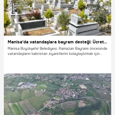
diyerek ulaşımda kolaylık projelerinin süreceğini müjdeledi.
Manisa'da vatandaşlara bayram desteği: Ücretsiz seferler başlayacak!
Manisa Büyükşehir Belediyesi, Ramazan Bayramı öncesinde
vatandaşların kabristan ziyaretlerini kolaylaştırmak için
ücretsiz otobüs seferleri düzenleyecek. Belediye Başkanı
Besim Dutlulu, birlik ve beraberlik duygularının yoğun
yaşandığı bayramlarda vatandaşların rahatça mezarlıklara
ulaşabilmesi için gerekli planlamaları yaptıklarını belirtti.
17.03.2026
Manisa