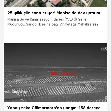
25 yıllık çile sona eriyor! Manisa'da dev yatırımda son yaklaşıldı
Manisa Su ve Kanalizasyon İdaresi (MASKİ) Genel
Müdürlüğü, Sarıgöl ilçesine bağlı Ahmetağa Mahallesi'nin
çeyrek asırdır süregelen kanalizasyon çilesine son veriyor.
Yürütülen 2,5 kilometrelik altyapı çalışmasında son viraja
girilirken, mahalle kısa süre içinde modern ve sağlıklı
altyapısına kavuşacak.
21.07.2026
Manisa
Yapay zeka Gölmarmara'da yangını 158 derecede yakaladı