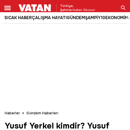
Türkiye,
Şehirlerinden Okunur
SICAK HABER
ÇALIŞMA HAYATI
GÜNDEM
ŞAMPİY10
EKONOMİ
M
Ara
Haberler
Gündem Haberleri
Yusuf Yerkel kimdir? Yusuf