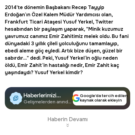
2014'te dönemin Başbakanı Recep Tayyip
Erdoğan’ın Özel Kalem Müdür Yardımcısı olan,
Frankfurt Ticari Ataşesi
Yusuf Yerkel
, Twitter
hesabından bir paylaşım yaparak, "Minik kuzumuz
yavrumuz canımız Emir Zahitimiz melek oldu. Bu fani
dünyadaki 3 yıllık çileli yolculuğunu tamamlayıp,
ebedi aleme göç eyledi. Artık bize düşen, güzel bir
sabırdır…" dedi. Peki, Yusuf Yerkel’in oğlu neden
öldü,
Emir Zahit
’in hastalığı nedir, Emir Zahit kaç
yaşındaydı? Yusuf Yerkel kimdir?
Haberlerimizi
Google’da tercih edilen
kaynak olarak ekleyin
Google'da Takip
Gelişmelerden anında
haberdar olun.
Edin
Haberin Devamı