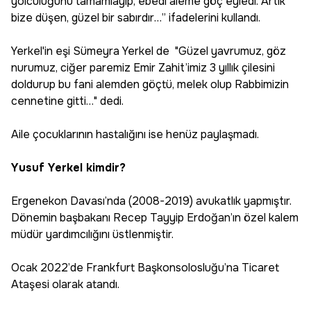
yolculuğunu tamamlayıp, ebedi aleme göç eyledi. Artık
bize düşen, güzel bir sabırdır…” ifadelerini kullandı.
Yerkel'in eşi Sümeyra Yerkel de "Güzel yavrumuz, göz
nurumuz, ciğer paremiz Emir Zahit’imiz 3 yıllık çilesini
doldurup bu fani alemden göçtü, melek olup Rabbimizin
cennetine gitti…" dedi.
Aile çocuklarının hastalığını ise henüz paylaşmadı.
Yusuf Yerkel kimdir?
Ergenekon Davası’nda (2008-2019) avukatlık yapmıştır.
Dönemin başbakanı Recep Tayyip Erdoğan’ın özel kalem
müdür yardımcılığını üstlenmiştir.
Ocak 2022’de Frankfurt Başkonsolosluğu’na Ticaret
Ataşesi olarak atandı.