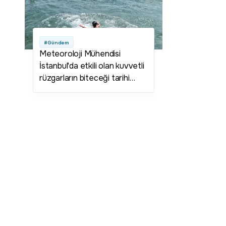
#Gündem
Meteoroloji Mühendisi
İstanbul'da etkili olan kuvvetli
rüzgarların biteceği tarihi
verdi! Deniz suyu sıcaklığı
artacak