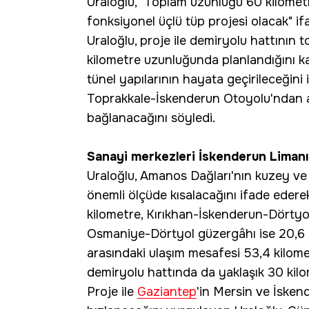
Uraloğlu, "Toplam uzunluğu 60 kilometr
fonksiyonel üçlü tüp projesi olacak" ifa
Uraloğlu, proje ile demiryolu hattının t
kilometre uzunluğunda planlandığını ka
tünel yapılarının hayata geçirileceğini
Toprakkale-İskenderun Otoyolu'ndan a
bağlanacağını söyledi.
Sanayi merkezleri İskenderun Limanı'
Uraloğlu, Amanos Dağları'nın kuzey v
önemli ölçüde kısalacağını ifade eder
kilometre, Kırıkhan-İskenderun-Dörtyo
Osmaniye-Dörtyol güzergâhı ise 20,6 k
arasındaki ulaşım mesafesi 53,4 kilom
demiryolu hattında da yaklaşık 30 kilo
Proje ile
Gaziantep
'in Mersin ve İsken