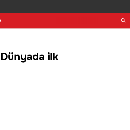
A
Ara
 Dünyada ilk