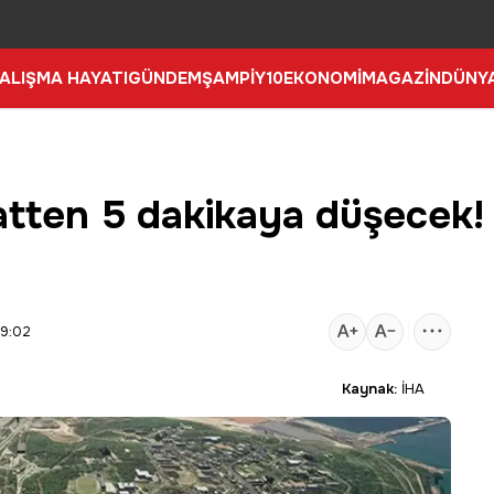
ALIŞMA HAYATI
GÜNDEM
ŞAMPİY10
EKONOMİ
MAGAZİN
DÜNY
aatten 5 dakikaya düşecek!
09:02
Kaynak:
İHA