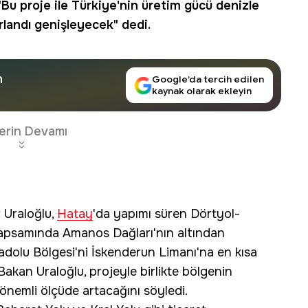
"Bu proje ile Türkiye'nin üretim gücü denizle
erlandı genişleyecek" dedi.
n
Google’da tercih edilen
kaynak olarak ekleyin
erin Devamı
 Uraloğlu,
Hatay
'da yapımı süren Dörtyol-
apsamında Amanos Dağları'nın altından
olu Bölgesi'ni İskenderun Limanı'na en kısa
Bakan Uraloğlu, projeyle birlikte bölgenin
n önemli ölçüde artacağını söyledi.