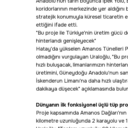
Anadolu'nun tarih boyunca İpek Yolu, B
koridorlarının merkezinde yer aldığını 
stratejik konumuyla küresel ticaretin 
ettiğini ifade etti.
"Bu proje ile Türkiye'nin üretim gücü d
hinterlandı genişleyecek"
Hatay'da yükselen Amanos Tünelleri Pr
olmadığını vurgulayan Uraloğlu, "Bu pr
hızlı buluşacak, limanlarımızın hinterla
üretimini, Güneydoğu Anadolu'nun sanay
İskenderun Limanı'na daha hızlı ulaştı
dakikaya düşecek" açıklamasında bulu
Dünyanın ilk fonksiyonel üçlü tüp pro
Proje kapsamında Amanos Dağları'nın a
kilometre uzunluğunda 2 karayolu ve 1 