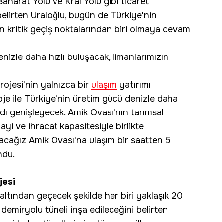
aharat Yolu ve Kral Yolu gibi ticaret
belirten Uraloğlu, bugün de Türkiye'nin
en kritik geçiş noktalarından biri olmaya devam
enizle daha hızlı buluşacak, limanlarımızın
ojesi'nin yalnızca bir
ulaşım
yatırımı
oje ile Türkiye'nin üretim gücü denizle daha
ndı genişleyecek. Amik Ovası'nın tarımsal
i ve ihracat kapasitesiyle birlikte
racağız Amik Ovası'na ulaşım bir saatten 5
ndu.
jesi
ltından geçecek şekilde her biri yaklaşık 20
demiryolu tüneli inşa edileceğini belirten