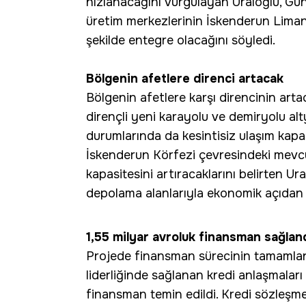
hızlanacağını vurgulayan Uraloğlu, G
üretim merkezlerinin İskenderun Lima
şekilde entegre olacağını söyledi.
Bölgenin afetlere direnci artacak
Bölgenin afetlere karşı direncinin art
dirençli yeni karayolu ve demiryolu alty
durumlarında da kesintisiz ulaşım kapa
İskenderun Körfezi çevresindeki mevc
kapasitesini artıracaklarını belirten Ur
depolama alanlarıyla ekonomik açıdan ö
1,55 milyar avroluk finansman sağlan
Projede finansman sürecinin tamamlan
liderliğinde sağlanan kredi anlaşmalar
finansman temin edildi. Kredi sözleşme