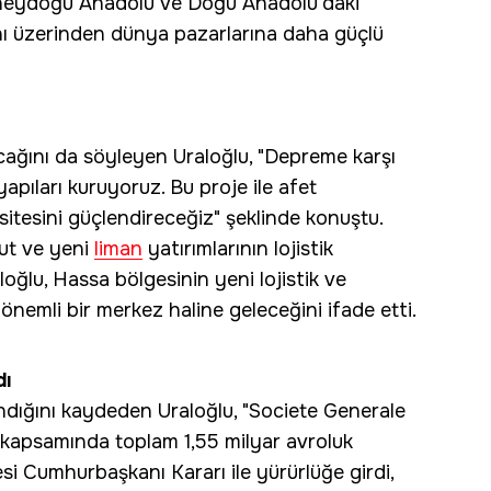
üneydoğu Anadolu ve Doğu Anadolu'daki
nı üzerinden dünya pazarlarına daha güçlü
acağını da söyleyen Uraloğlu, "Depreme karşı
apıları kuruyoruz. Bu proje ile afet
sitesini güçlendireceğiz" şeklinde konuştu.
ut ve yeni
liman
yatırımlarının lojistik
aloğlu, Hassa bölgesinin yeni lojistik ve
nemli bir merkez haline geleceğini ifade etti.
dı
dığını kaydeden Uraloğlu, "Societe Generale
ı kapsamında toplam 1,55 milyar avroluk
si Cumhurbaşkanı Kararı ile yürürlüğe girdi,