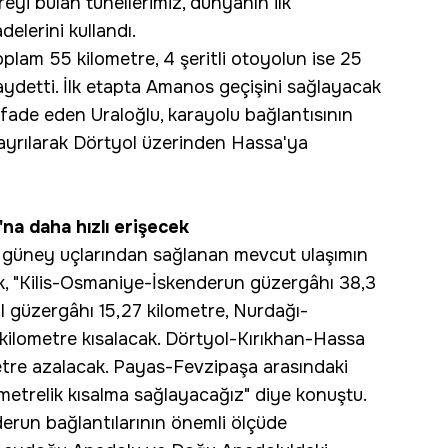
eyi bulan tünellerimiz, dünyanın ilk
delerini kullandı.
oplam 55 kilometre, 4 şeritli otoyolun ise 25
ydetti. İlk etapta Amanos geçişini sağlayacak
 ifade eden Uraloğlu, karayolu bağlantısının
yrılarak Dörtyol üzerinden Hassa'ya
na daha hızlı erişecek
e güney uçlarından sağlanan mevcut ulaşımın
ek, "Kilis-Osmaniye-İskenderun güzergâhı 38,3
l güzergâhı 15,27 kilometre, Nurdağı-
ilometre kısalacak. Dörtyol-Kırıkhan-Hassa
etre azalacak. Payas-Fevzipaşa arasındaki
metrelik kısalma sağlayacağız" diye konuştu.
derun bağlantılarının önemli ölçüde