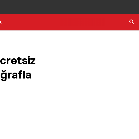
A
Ara
Ücretsiz
oğrafla