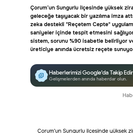
Çorum’un Sungurlu ilçesinde yüksek zira
geleceğe taşıyacak bir yazılıma imza attı
zeka
destekli "
Reçetem Cepte
" uygulama
saniyeler içinde tespit etmesini sağlıyor
sistem, sorunu %90 isabetle belirliyor 
üreticiye anında
ücretsiz reçete
sunuyor
Haberlerimizi Google'da Takip Edi
Gelişmelerden anında haberdar olun.
Hab
Çorum'un Sungurlu ilçesinde yüksek zir