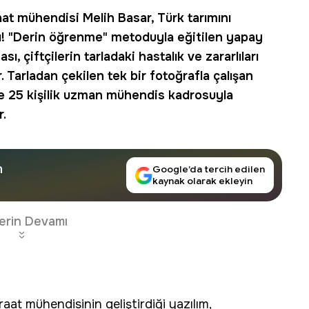
at mühendisi Melih Basar, Türk tarımını
! "
Derin öğrenme
" metoduyla eğitilen
yapay
sı, çiftçilerin tarladaki hastalık ve zararlıları
. Tarladan çekilen tek bir fotoğrafla çalışan
ve 25 kişilik uzman mühendis kadrosuyla
.
n
Google’da tercih edilen
kaynak olarak ekleyin
erin Devamı
aat mühendisinin geliştirdiği yazılım,