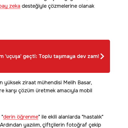
pay zeka
desteğiyle çözmelerine olanak
m 'uçuşa' geçti: Toplu taşımaya dev zam!
 yüksek ziraat mühendisi Melih Basar,
lere karşı çözüm üretmek amacıyla mobil
 "
derin öğrenme
" ile ekili alanlarda "hastalık"
. Ardından yazılım, çiftçilerin fotoğraf çekip