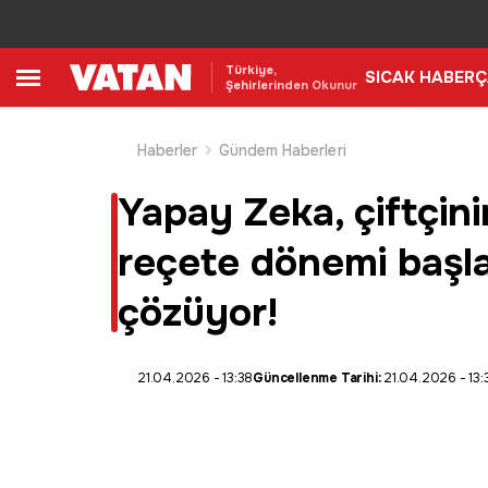
Türkiye,
SICAK HABER
Ç
Şehirlerinden Okunur
Haberler
Gündem Haberleri
Yapay Zeka, çiftçinin
reçete dönemi başlad
çözüyor!
21.04.2026 - 13:38
Güncellenme Tarihi:
21.04.2026 - 13: