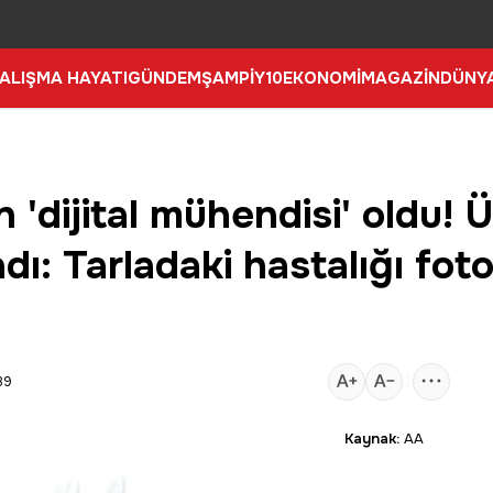
ALIŞMA HAYATI
GÜNDEM
ŞAMPİY10
EKONOMİ
MAGAZİN
DÜNY
 'dijital mühendisi' oldu! 
ı: Tarladaki hastalığı fot
39
Kaynak:
AA