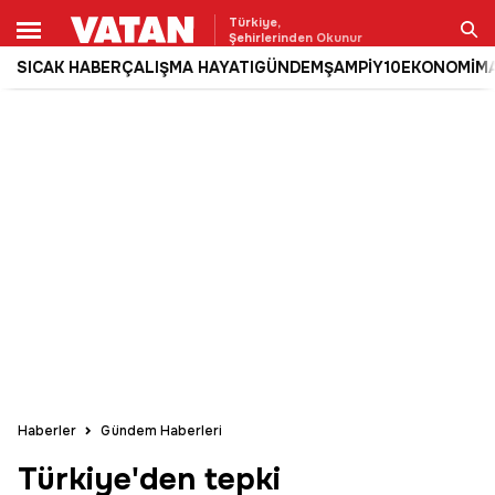
Türkiye,
Şehirlerinden Okunur
SICAK HABER
ÇALIŞMA HAYATI
GÜNDEM
ŞAMPİY10
EKONOMİ
M
Ara
Haberler
Gündem Haberleri
Türkiye'den tepki