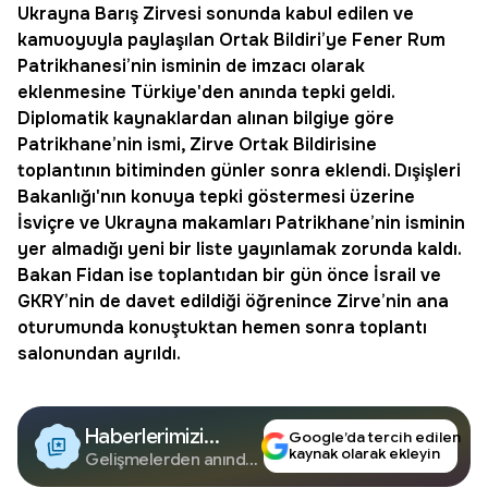
Ukrayna Barış Zirvesi
sonunda kabul edilen ve
kamuoyuyla paylaşılan Ortak Bildiri’ye Fener Rum
Patrikhanesi’nin isminin de imzacı olarak
eklenmesine Türkiye'den anında
tepki
geldi.
Diplomatik kaynaklardan alınan bilgiye göre
Patrikhane’nin ismi, Zirve Ortak Bildirisine
toplantının bitiminden günler sonra eklendi. Dışişleri
Bakanlığı'nın konuya tepki göstermesi üzerine
İsviçre ve Ukrayna makamları Patrikhane’nin isminin
yer almadığı yeni bir liste yayınlamak zorunda kaldı.
Bakan Fidan
ise toplantıdan bir gün önce İsrail ve
GKRY’nin de davet edildiği öğrenince Zirve’nin ana
oturumunda konuştuktan hemen sonra toplantı
salonundan ayrıldı.
Haberlerimizi
Google’da tercih edilen
kaynak olarak ekleyin
Google'da Takip
Gelişmelerden anında
haberdar olun.