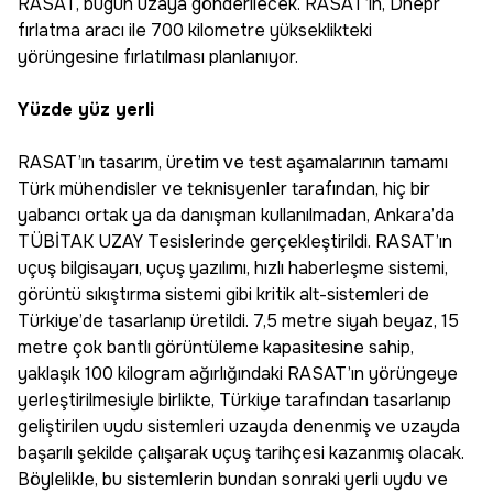
RASAT, bugün uzaya gönderilecek. RASAT’ın, Dnepr
fırlatma aracı ile 700 kilometre yükseklikteki
yörüngesine fırlatılması planlanıyor.
Yüzde yüz yerli
RASAT’ın tasarım, üretim ve test aşamalarının tamamı
Türk mühendisler ve teknisyenler tarafından, hiç bir
yabancı ortak ya da danışman kullanılmadan, Ankara’da
TÜBİTAK UZAY Tesislerinde gerçekleştirildi. RASAT’ın
uçuş bilgisayarı, uçuş yazılımı, hızlı haberleşme sistemi,
görüntü sıkıştırma sistemi gibi kritik alt-sistemleri de
Türkiye’de tasarlanıp üretildi. 7,5 metre siyah beyaz, 15
metre çok bantlı görüntüleme kapasitesine sahip,
yaklaşık 100 kilogram ağırlığındaki RASAT’ın yörüngeye
yerleştirilmesiyle birlikte, Türkiye tarafından tasarlanıp
geliştirilen uydu sistemleri uzayda denenmiş ve uzayda
başarılı şekilde çalışarak uçuş tarihçesi kazanmış olacak.
Böylelikle, bu sistemlerin bundan sonraki yerli uydu ve