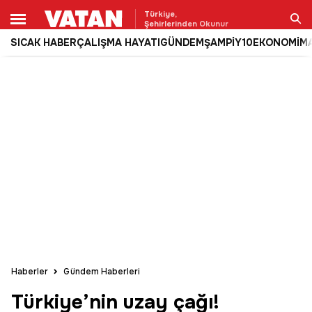
Türkiye,
Şehirlerinden Okunur
SICAK HABER
ÇALIŞMA HAYATI
GÜNDEM
ŞAMPİY10
EKONOMİ
M
Ara
Haberler
Gündem Haberleri
Türkiye’nin uzay çağı!