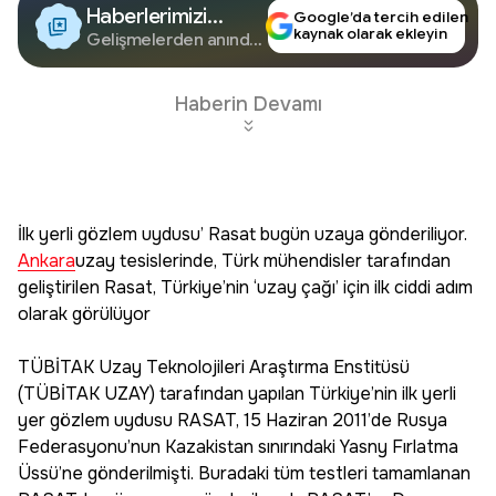
Haberlerimizi
Google’da tercih edilen
kaynak olarak ekleyin
Google'da Takip
Gelişmelerden anında
haberdar olun.
Edin
Haberin Devamı
İlk yerli gözlem uydusu’ Rasat bugün uzaya gönderiliyor.
Ankara
uzay tesislerinde, Türk mühendisler tarafından
geliştirilen Rasat, Türkiye’nin ‘uzay çağı’ için ilk ciddi adım
olarak görülüyor
TÜBİTAK Uzay Teknolojileri Araştırma Enstitüsü
(TÜBİTAK UZAY) tarafından yapılan Türkiye’nin ilk yerli
yer gözlem uydusu RASAT, 15 Haziran 2011’de Rusya
Federasyonu’nun Kazakistan sınırındaki Yasny Fırlatma
Üssü’ne gönderilmişti. Buradaki tüm testleri tamamlanan