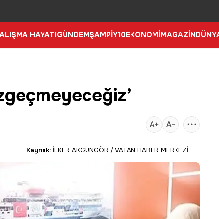
ALIŞMA HAYATI
GÜNDEM
ŞAMPİY10
EKONOMİ
MAGAZİN
DÜNY
vazgeçmeyeceğiz’
Kaynak:
İLKER AKGÜNGÖR / VATAN HABER MERKEZİ