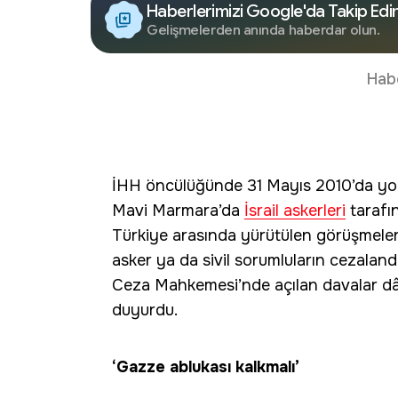
Haberlerimizi Google'da Takip Edi
Gelişmelerden anında haberdar olun.
Hab
İHH öncülüğünde 31 Mayıs 2010’da yo
Mavi Marmara’da
İsrail askerleri
tarafın
Türkiye arasında yürütülen görüşmeler k
asker ya da sivil sorumluların cezaland
Ceza Mahkemesi’nde açılan davalar dâh
duyurdu.
‘Gazze ablukası kalkmalı’