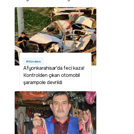
#Gündem
Afyonkarahisar'da feci kaza!
Kontrolden çıkan otomobil
şarampole devrildi