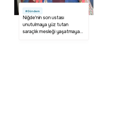
#Gündem
Niğde'nin son ustası
unutulmaya yüz tutan
saraçlık mesleği yaşatmaya
çalışıyor: Bu meslek benimle
birlikte tarih olacak