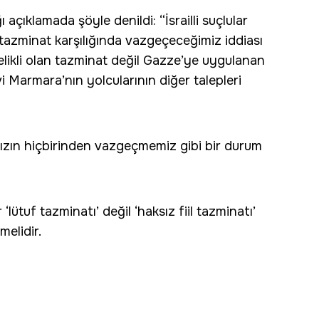
 açıklamada şöyle denildi: “İsrailli suçlular
azminat karşılığında vazgeçeceğimiz iddiası
ncelikli olan tazminat değil Gazze’ye uygulanan
vi Marmara’nın yolcularının diğer talepleri
mızın hiçbirinden vazgeçmemiz gibi bir durum
‘lütuf tazminatı’ değil ‘haksız fiil tazminatı’
melidir.