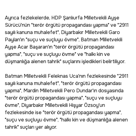
Ayrıca fezlekelerde, HDP Şanlıurfa Milletvekili Ayşe
Sürücü'nün "terör örgütü propagandası yapma" ve "2911
sayılı kanuna muhalefet", Diyarbakır Milletvekili Garo
Paylan'ın "suçu ve suçluyu övme", Batman Milletvekili
Ayşe Acar Başaran'ın "terör örgütü propagandası
yapma", "suçu ve suçluyu övme" ve "halkı kin ve
düşmanlığa alenen tahrik" suçlarını işledikleri belirtiliyor.
Batman Milletvekili Feleknas Uca'nın fezlekesinde "2911
sayılı kanuna muhalefet", "terör örgütü propagandası
yapma", Mardin Milletvekili Pero Dundar'ın dosyasında
"terör örgütü propagandası yapma", "suçu ve suçluyu
övme", Diyarbakır Milletvekili Hişyar Özsoy'un
fezlekesinde ise "terör örgütü propagandası yapma",
"suçu ve suçluyu övme", "halkı kin ve düşmanlığa alenen
tahrik" suçları yer alıyor.