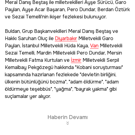
Meral Danış Beştaş ile milletvekilleri Ayşe Sürücü, Garo
Paylan, Ayşe Acar Başaran, Pero Dundar, Berdan Öztürk
ve Sezai Temelli'nin ikişer fezlekesi bulunuyor.
Buldan, Grup Başkanvekilleri Meral Danış Beştaş ve
Hakkı Saruhan Oluç ile
Diyarbakır
Milletvekili Garo
Paylan, İstanbul Milletvekili Hüda Kaya,
Van
Milletvekili
Sezai Temelli, Mardin Milletvekili Pero Dundar, Mersin
Milletvekili Fatma Kurtulan ve
İzmir
Milletvekili Serpil
Kemalbay Pekgözegü hakkında "Kobani soruşturması"
kapsamında hazırlanan fezlekede "devletin birliğini,
ülkenin bütünlüğünü bozma", "adam öldürme", "adam
öldürmeye teşebbüs", "yağma", "bayrak yakma" gibi
suçlamalar yer alıyor.
Haberin Devamı