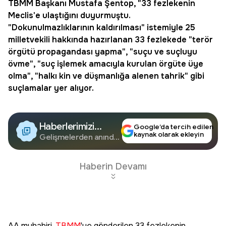
TBMM
Başkanı
Mustafa Şentop
, "33 fezlekenin
Meclis'e ulaştığını duyurmuştu.
"Dokunulmazlıklarının kaldırılması" istemiyle 25
milletvekili hakkında hazırlanan 33 fezlekede "terör
örgütü propagandası yapma", "suçu ve suçluyu
övme", "suç işlemek amacıyla kurulan örgüte üye
olma", "halkı kin ve düşmanlığa alenen tahrik" gibi
suçlamalar yer alıyor.
Haberlerimizi
Google’da tercih edilen
kaynak olarak ekleyin
Google'da Takip
Gelişmelerden anında
haberdar olun.
Edin
Haberin Devamı
AA muhabiri,
TBMM
'ye gönderilen 33 fezlekenin