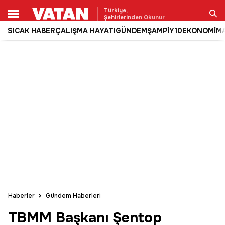
Türkiye,
Şehirlerinden Okunur
SICAK HABER
ÇALIŞMA HAYATI
GÜNDEM
ŞAMPİY10
EKONOMİ
M
Ara
Haberler
Gündem Haberleri
TBMM Başkanı Şentop