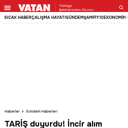
Türkiye,
Şehirlerinden Okunur
SICAK HABER
ÇALIŞMA HAYATI
GÜNDEM
ŞAMPİY10
EKONOMİ
M
Ara
Haberler
Gündem Haberleri
TARİŞ duyurdu! İncir alım