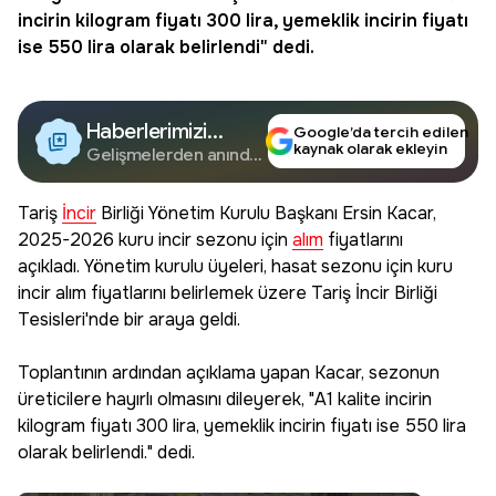
incirin kilogram fiyatı 300 lira, yemeklik incirin fiyatı
ise 550 lira olarak belirlendi" dedi.
Haberlerimizi
Google’da tercih edilen
kaynak olarak ekleyin
Google'da Takip
Gelişmelerden anında
haberdar olun.
Edin
Tariş
İncir
Birliği Yönetim Kurulu Başkanı Ersin Kacar,
2025-2026 kuru incir sezonu için
alım
fiyatlarını
açıkladı. Yönetim kurulu üyeleri, hasat sezonu için kuru
incir alım fiyatlarını belirlemek üzere Tariş İncir Birliği
Tesisleri'nde bir araya geldi.
Toplantının ardından açıklama yapan Kacar, sezonun
üreticilere hayırlı olmasını dileyerek, "A1 kalite incirin
kilogram fiyatı 300 lira, yemeklik incirin fiyatı ise 550 lira
olarak belirlendi." dedi.