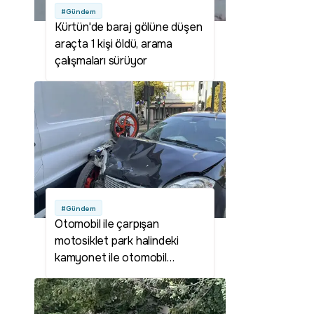
#Gündem
Kürtün'de baraj gölüne düşen
araçta 1 kişi öldü, arama
çalışmaları sürüyor
#Gündem
Otomobil ile çarpışan
motosiklet park halindeki
kamyonet ile otomobil
arasında sıkıştı