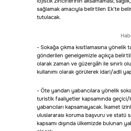
lojistik zincirlerinin aksamaması, sağlık
sağlamak amacıyla belirtilen Ek’te belir
tutulacak.
Hab
- Sokağa çıkma kısıtlamasına yönelik t
gönderilen genelgemizle açıkça belirti
olarak zaman ve güzergâh ile sınırlı ol
kullanımı olarak görülerek idari/adli ya
- Öte yandan yabancılara yönelik soka
turistik faaliyetler kapsamında geçici/
yabancıları kapsamayacak. İkamet izinl
uluslararası koruma başvuru ve statü sa
kapsamı dışında ülkemizde bulunan yaba