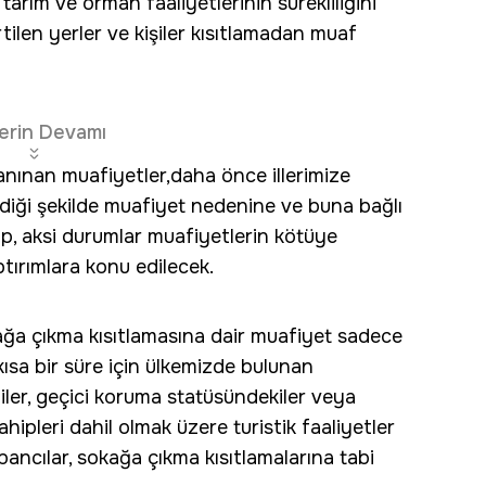
, tarım ve orman faaliyetlerinin sürekliliğini
tilen yerler ve kişiler kısıtlamadan muaf
erin Devamı
anınan muafiyetler,daha önce illerimize
ldiği şekilde muafiyet nedenine ve buna bağlı
up, aksi durumlar muafiyetlerin kötüye
ptırımlara konu edilecek.
ğa çıkma kısıtlamasına dair muafiyet sadece
kısa bir süre için ülkemizde bulunan
iler, geçici koruma statüsündekiler veya
hipleri dahil olmak üzere turistik faaliyetler
ncılar, sokağa çıkma kısıtlamalarına tabi