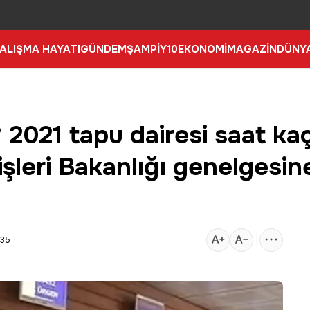
ALIŞMA HAYATI
GÜNDEM
ŞAMPİY10
EKONOMİ
MAGAZİN
DÜNY
 2021 tapu dairesi saat kaç
işleri Bakanlığı genelgesin
:35