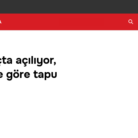
A
Ara
ta açılıyor,
e göre tapu