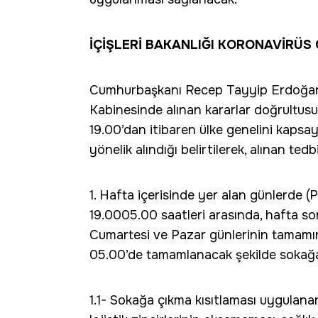
İÇİŞLERİ BAKANLIĞI KORONAVİRÜS
Cumhurbaşkanı Recep Tayyip Erdoğan
Kabinesinde alınan kararlar doğrultu
19.00’dan itibaren ülke genelini kapsa
yönelik alındığı belirtilerek, alınan tedb
1. Hafta içerisinde yer alan günlerde 
19.00­05.00 saatleri arasında, hafta so
Cumartesi ve Pazar günlerinin tamamın
05.00’de tamamlanacak şekilde sokağa
1.1- Sokağa çıkma kısıtlaması uygulanan