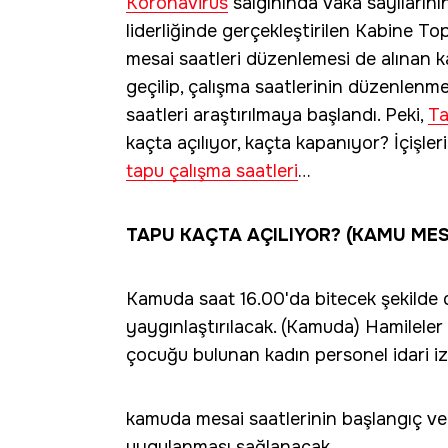
Koronavirüs
salgınında vaka sayıların
liderliğinde gerçekleştirilen Kabine Top
mesai saatleri düzenlemesi de alınan k
geçilip, çalışma saatlerinin düzenlenm
saatleri araştırılmaya başlandı. Peki,
Ta
kaçta açılıyor, kaçta kapanıyor? İçişle
tapu çalışma saatleri
…
TAPU KAÇTA AÇILIYOR? (KAMU MES
Kamuda saat 16.00'da bitecek şekilde
yaygınlaştırılacak. (Kamuda) Hamileler v
çocuğu bulunan kadın personel idari izi
kamuda mesai saatlerinin başlangıç ve 
uygulanması sağlanacak.