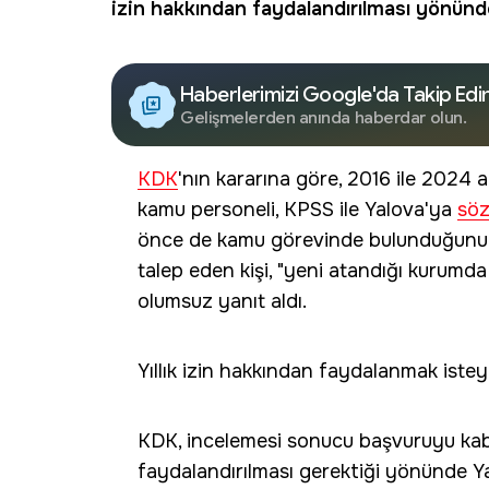
izin
hakkından faydalandırılması yönünde
Haberlerimizi Google'da Takip Edi
Gelişmelerden anında haberdar olun.
KDK
'nın kararına göre, 2016 ile 2024
kamu personeli, KPSS ile Yalova'ya
söz
önce de kamu görevinde bulunduğunu b
talep eden kişi, "yeni atandığı kurumd
olumsuz yanıt aldı.
Yıllık izin hakkından faydalanmak iste
KDK, incelemesi sonucu başvuruyu kabu
faydalandırılması gerektiği yönünde Ya