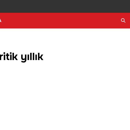
A
Ara
tik yıllık