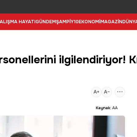
ALIŞMA HAYATI
GÜNDEM
ŞAMPİY10
EKONOMİ
MAGAZİN
DÜNY
nellerini ilgilendiriyor! Kri
Kaynak:
AA