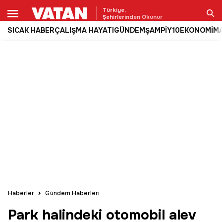
Türkiye,
Şehirlerinden Okunur
SICAK HABER
ÇALIŞMA HAYATI
GÜNDEM
ŞAMPİY10
EKONOMİ
M
Ara
Haberler
Gündem Haberleri
Park halindeki otomobil alev