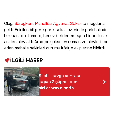
Olay,
Saraykent Mahallesi
Ayvanat Sokak
'ta meydana
geldi. Edinilen bilgilere göre, sokak üzerinde park halinde
bulunan bir otomobil, henüz belirlenemeyen bir nedenle
aniden alev aldı. Araçtan yükselen duman ve alevleri fark
eden mahalle sakinleri durumu itfaiye ekiplerine bildirdi.
İLGİLİ HABER
Silahlı kavga sonrası
kaçan 2 şüpheliden
biri aracın altında
yakalandı