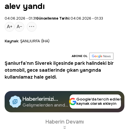
alev yandı
04.06.2026 - 01:31
Güncellenme Tarihi:
04.06.2026 - 01:33
Kaynak:
ŞANLIURFA (İHA)
ABONE OL
Şanlıurfa'nın Siverek ilçesinde park halindeki bir
otomobil, gece saatlerinde çıkan yangında
kullanılamaz hale geldi.
Haberlerimizi
Google’da tercih edilen
kaynak olarak ekleyin
Google'da Takip
Gelişmelerden anında
haberdar olun.
Edin
Haberin Devamı