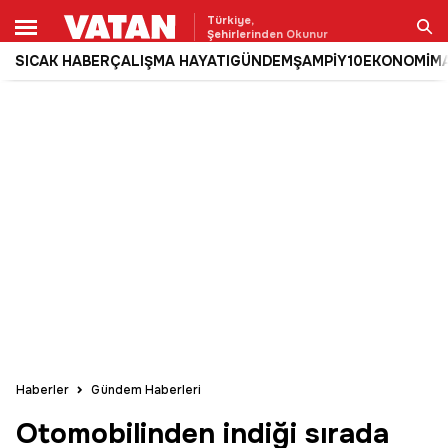
Türkiye,
Şehirlerinden Okunur
SICAK HABER
ÇALIŞMA HAYATI
GÜNDEM
ŞAMPİY10
EKONOMİ
M
Ara
Haberler
Gündem Haberleri
Otomobilinden indiği sırada