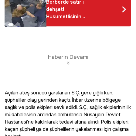
Berberde satırlı
dehşet!
Husumetlisinin
saldırısına uğradı: 2
kişinin yaralandığı
kavga anı kamerada
Haberin Devamı
Açılan ateş sonucu yaralanan S.Ç. yere yığılırken,
şüpheliler olay yerinden kaçtı. İhbar üzerine bölgeye
sağlık ve polis ekipleri sevk edildi. S.Ç., sağlık ekiplerinin ilk
müdahalesinin ardından ambulansla Nusaybin Devlet
Hastanesi’ne kaldırılarak tedavi altına alındı. Polis ekipleri,
kaçan şüpheli ya da şüphelilerin yakalanması için çalışma