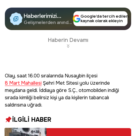
Haberlerimizi
Google’da tercih edilen
kaynak olarak ekleyin
Google'da Takip
Gelişmelerden anında
haberdar olun.
Edin
Haberin Devamı
Olay, saat 16.00 sıralarında Nusaybin ilçesi
8 Mart Mahallesi
Şehri Met Sitesi yolu üzerinde
meydana geldi. İddiaya göre S.Ç., otomobilden indiği
sırada kimliği belirsiz kişi ya da kişilerin tabancalı
saldırısına uğradı.
İLGİLİ HABER