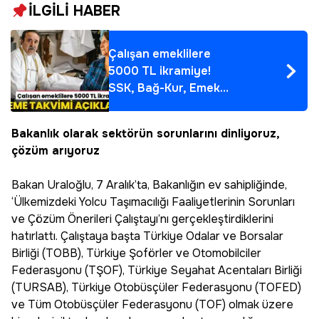
İLGİLİ HABER
Çalışan emeklilere
5000 TL ikramiye!
SSK, Bağ-Kur, Emekli
Sandığı mensubu tüm
emekliler alacak,
Bakanlık olarak sektörün sorunlarını dinliyoruz,
tarih açıklandı
çözüm arıyoruz
Bakan Uraloğlu, 7 Aralık’ta, Bakanlığın ev sahipliğinde,
‘Ülkemizdeki Yolcu Taşımacılığı Faaliyetlerinin Sorunları
ve Çözüm Önerileri Çalıştayı’nı gerçekleştirdiklerini
hatırlattı. Çalıştaya başta Türkiye Odalar ve Borsalar
Birliği (TOBB), Türkiye Şoförler ve Otomobilciler
Federasyonu (TŞOF), Türkiye Seyahat Acentaları Birliği
(TURSAB), Türkiye Otobüsçüler Federasyonu (TOFED)
ve Tüm Otobüsçüler Federasyonu (TOF) olmak üzere