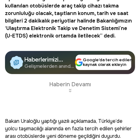
kullanılan otobüslerde araç takip cihazı takma
zorunluluğu olacak, taşıtların konum, tarih ve saat
bilgileri 2 dakikalık periyotlar halinde Bakanlığımızın
‘Ulaştırma Elektronik Takip ve Denetim Sistemi’ne
(U-ETDS) elektronik ortamda iletilecek” dedi.
Haberlerimizi
Google’da tercih edilen
kaynak olarak ekleyin
Google'da Takip
Gelişmelerden anında
haberdar olun.
Edin
Haberin Devamı
Bakan Uraloğlu yaptığı yazılı açıklamada, Türkiye’de
yolcu taşımacılığı alanında en fazla tercih edilen şehirler
arası otobüslerde yeni döneme geçildiğini duyurdu.