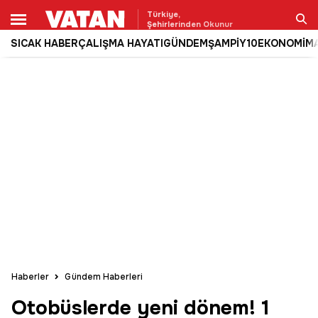
Türkiye,
Şehirlerinden Okunur
SICAK HABER
ÇALIŞMA HAYATI
GÜNDEM
ŞAMPİY10
EKONOMİ
M
Ara
Haberler
Gündem Haberleri
Otobüslerde yeni dönem! 1