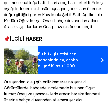
çekmeyi unuttuğu hafif ticari araç, hareket etti. Yokuş
aşağı ilerleyen minibüsün oynayan çocukların üzerine
doğru gittiğini gören Kavakyolu Şehit Salih Ay İlkokulu
Müdürü Oğuz Kürşat Onay, bahçe duvarından atladı.
Aracı ulaşıp durduran Onay, kazanın önüne geçti.
İLGİLİ HABER
Bu bitkiyi yetiştiren
senesinde ev, araba
alıyor! Kilosu 1.000
TL'den satılıyor: İlk
hasat haberi
Öte yandan, olay güvenlik kamerasına yansıdı.
Çanakkale'den geldi
Görüntülerde, bahçede incelemede bulunan Oğuz
Kürşat Onay ve yanındakilerin aracın hareketlenmesi
üzerine bahçe duvarından atlaması yer aldı.