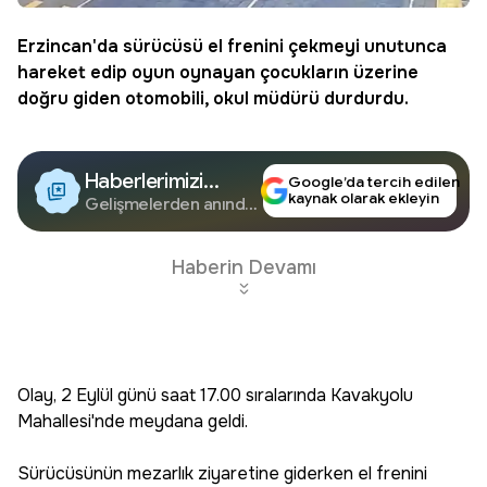
Erzincan
'da sürücüsü el frenini çekmeyi unutunca
hareket edip oyun oynayan çocukların üzerine
doğru giden otomobili,
okul
müdürü durdurdu.
Haberlerimizi
Google’da tercih edilen
kaynak olarak ekleyin
Google'da Takip
Gelişmelerden anında
haberdar olun.
Edin
Haberin Devamı
Olay, 2 Eylül günü saat 17.00 sıralarında Kavakyolu
Mahallesi'nde meydana geldi.
Sürücüsünün mezarlık ziyaretine giderken el frenini