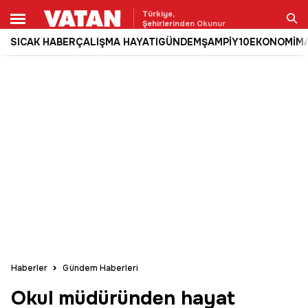
Türkiye,
Şehirlerinden Okunur
SICAK HABER
ÇALIŞMA HAYATI
GÜNDEM
ŞAMPİY10
EKONOMİ
M
Ara
Haberler
Gündem Haberleri
Okul müdüründen hayat