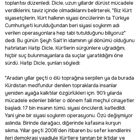
toplantısı düzenledi. Dicle, uzun yıllardır dürüst mücadele
verdiklerini, taviz içinde olmadıklarını belirterek, "Biz Kürt
siyasetçilerin, Kürt halkının siyasi öncülerinin ta Türkiye
Cumhuriyeti kurulduğundan beri siyasi soykırım adı
verilen operasyonlara hep tabi tutulduğunu biliyoruz"
dedi. Bu günün Şeyh Sait’in idamının yıl dönümü olduğunu
hatırlatan Hatip Dicle, Kürtlerin sürgünlere uğradığını,
hiçbir suç bulunmayanlara da suçlar yaratıldığını öne
sürdü. Hatip Dicle, şunları söyledi:
"Aradan yıllar geçti o ölü toprağına serpilen ya da burada
Kürdistan medfundur denilen topraklarda insanlar
yeniden ayağa kalktılar özgürlükleri için. 90’lı yılarda
mücadele edenler bilirler o dönem faili meçhul cinayetler
başladı. 17 bin insanın tümü, siyasi öncülerdi, katledildi.
Yani yine bir siyasi soykırım operasyonu. Özü değişmiyor
aslında. Birinde darağacı, diğerinde kafasına kurşun
sıkma. Yıllar geçti 2008’den itibaren bu sefer kendilerini
ileri demokrasi vaadiyle Kürtlere tanıtan bir iktidar ve