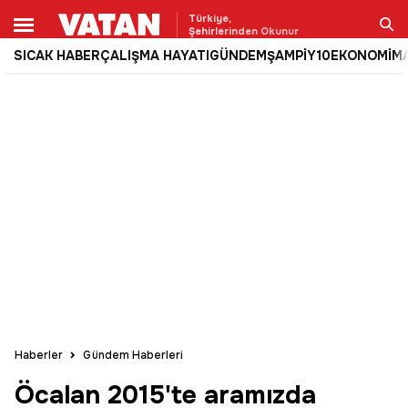
Türkiye,
Şehirlerinden Okunur
SICAK HABER
ÇALIŞMA HAYATI
GÜNDEM
ŞAMPİY10
EKONOMİ
M
Ara
Haberler
Gündem Haberleri
Öcalan 2015'te aramızda