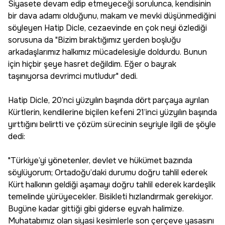
Siyasete devam edip etmeyeceği sorulunca, kendisinin
bir dava adamı olduğunu, makam ve mevki düşünmediğini
söyleyen Hatip Dicle, cezaevinde en çok neyi özlediği
sorusuna da "Bizim bıraktığımız yerden boşluğu
arkadaşlarımız halkımız mücadelesiyle doldurdu. Bunun
için hiçbir şeye hasret değildim. Eğer o bayrak
taşınıyorsa devrimci mutludur" dedi.
Hatip Dicle, 20’nci yüzyılın başında dört parçaya ayrılan
Kürtlerin, kendilerine biçilen kefeni 21’inci yüzyılın başında
yırttığını belirtti ve çözüm sürecinin seyriyle ilgili de şöyle
dedi:
"Türkiye’yi yönetenler, devlet ve hükümet bazında
söylüyorum; Ortadoğu’daki durumu doğru tahlil ederek
Kürt halkının geldiği aşamayı doğru tahlil ederek kardeşlik
temelinde yürüyecekler. Bisikleti hızlandırmak gerekiyor.
Bugüne kadar gittiği gibi giderse eyvah halimize.
Muhatabımız olan siyasi kesimlerle son çerçeve yasasını