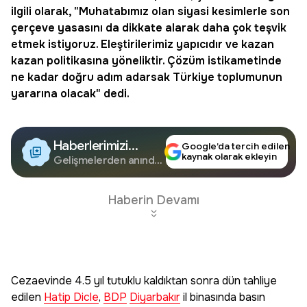
ilgili olarak, "Muhatabımız olan siyasi kesimlerle son
çerçeve yasasını da dikkate alarak daha çok teşvik
etmek istiyoruz. Eleştirilerimiz yapıcıdır ve kazan
kazan politikasına yöneliktir. Çözüm istikametinde
ne kadar doğru adım adarsak Türkiye toplumunun
yararına olacak" dedi.
Haberlerimizi
Google’da tercih edilen
kaynak olarak ekleyin
Google'da Takip
Gelişmelerden anında
haberdar olun.
Edin
Haberin Devamı
Cezaevinde 4.5 yıl tutuklu kaldıktan sonra dün tahliye
edilen
Hatip Dicle
,
BDP
Diyarbakır
il binasında basın