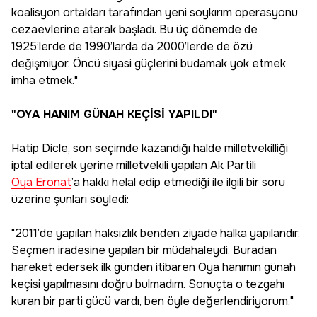
koalisyon ortakları tarafından yeni soykırım operasyonu
cezaevlerine atarak başladı. Bu üç dönemde de
1925’lerde de 1990’larda da 2000’lerde de özü
değişmiyor. Öncü siyasi güçlerini budamak yok etmek
imha etmek."
"OYA HANIM GÜNAH KEÇİSİ YAPILDI"
Hatip Dicle, son seçimde kazandığı halde milletvekilliği
iptal edilerek yerine milletvekili yapılan Ak Partili
Oya Eronat
’a hakkı helal edip etmediği ile ilgili bir soru
üzerine şunları söyledi:
"2011’de yapılan haksızlık benden ziyade halka yapılandır.
Seçmen iradesine yapılan bir müdahaleydi. Buradan
hareket edersek ilk günden itibaren Oya hanımın günah
keçisi yapılmasını doğru bulmadım. Sonuçta o tezgahı
kuran bir parti gücü vardı, ben öyle değerlendiriyorum."