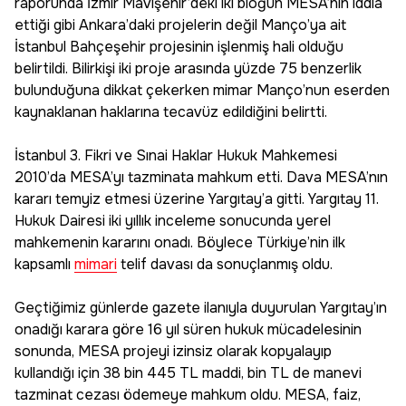
raporunda İzmir Mavişehir’deki iki bloğun MESA’nın iddia
ettiği gibi Ankara’daki projelerin değil Manço’ya ait
İstanbul Bahçeşehir projesinin işlenmiş hali olduğu
belirtildi. Bilirkişi iki proje arasında yüzde 75 benzerlik
bulunduğuna dikkat çekerken mimar Manço’nun eserden
kaynaklanan haklarına tecavüz edildiğini belirtti.
İstanbul 3. Fikri ve Sınai Haklar Hukuk Mahkemesi
2010’da MESA’yı tazminata mahkum etti. Dava MESA’nın
kararı temyiz etmesi üzerine Yargıtay’a gitti. Yargıtay 11.
Hukuk Dairesi iki yıllık inceleme sonucunda yerel
mahkemenin kararını onadı. Böylece Türkiye’nin ilk
kapsamlı
mimari
telif davası da sonuçlanmış oldu.
Geçtiğimiz günlerde gazete ilanıyla duyurulan Yargıtay’ın
onadığı karara göre 16 yıl süren hukuk mücadelesinin
sonunda, MESA projeyi izinsiz olarak kopyalayıp
kullandığı için 38 bin 445 TL maddi, bin TL de manevi
tazminat cezası ödemeye mahkum oldu. MESA, faiz,