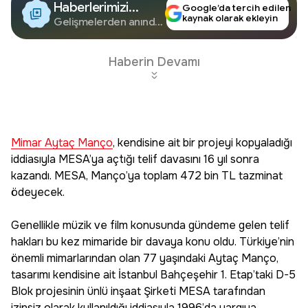
Haberlerimizi
Google’da tercih edilen
kaynak olarak ekleyin
Google'da Takip
Gelişmelerden anında
haberdar olun.
Edin
Haberin Devamı
Mimar Aytaç Manço
, kendisine ait bir projeyi kopyaladığı
iddiasıyla MESA’ya açtığı telif davasını 16 yıl sonra
kazandı. MESA, Manço’ya toplam 472 bin TL tazminat
ödeyecek.
Genellikle müzik ve film konusunda gündeme gelen telif
hakları bu kez mimaride bir davaya konu oldu. Türkiye’nin
önemli mimarlarından olan 77 yaşındaki Aytaç Manço,
tasarımı kendisine ait İstanbul Bahçeşehir 1. Etap’taki D-5
Blok projesinin ünlü inşaat Şirketi MESA tarafından
izinsiz olarak kullanıldığı iddiasıyla 1996’da yargıya