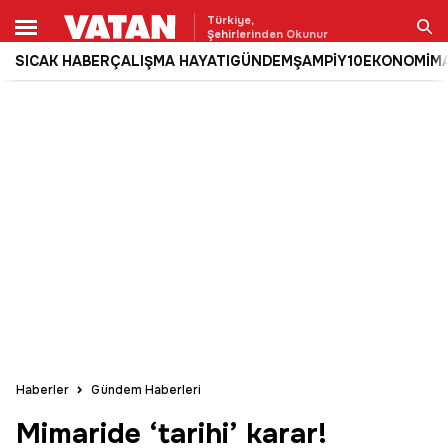
Türkiye,
Şehirlerinden Okunur
SICAK HABER
ÇALIŞMA HAYATI
GÜNDEM
ŞAMPİY10
EKONOMİ
M
Ara
Haberler
Gündem Haberleri
Mimaride ‘tarihi’ karar!