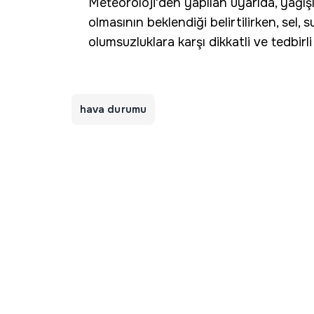
Meteoroloji'den yapılan uyarıda, yağışla
olmasının beklendiği belirtilirken, sel, s
olumsuzluklara karşı dikkatli ve tedbirli
hava durumu