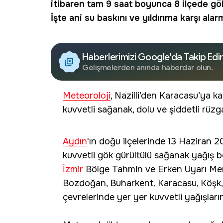
itibaren tam 9 saat boyunca 8 ilçede gök 
İşte ani su baskını ve yıldırıma karşı alarm
Haberlerimizi Google'da Takip Edi
Gelişmelerden anında haberdar olun.
Meteoroloji
, Nazilli’den Karacasu’ya k
kuvvetli sağanak, dolu ve şiddetli rüzg
Aydın
'ın doğu ilçelerinde 13 Haziran 
kuvvetli gök gürültülü sağanak yağış b
İzmir
Bölge Tahmin ve Erken Uyarı Mer
Bozdoğan, Buharkent, Karacasu, Köşk, 
çevrelerinde yer yer kuvvetli yağışların e