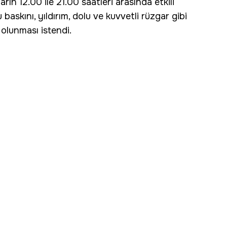
rın 12.00 ile 21.00 saatleri arasında etkili
u baskını, yıldırım, dolu ve kuvvetli rüzgar gibi
 olunması istendi.