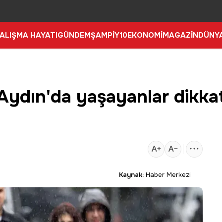
ALIŞMA HAYATI
GÜNDEM
ŞAMPİY10
EKONOMİ
MAGAZİN
DÜNY
 Aydın'da yaşayanlar dikkat
1
Kaynak:
Haber Merkezi