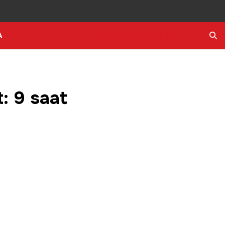
A
Ara
: 9 saat