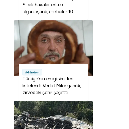
Sıcak havalar erken
olgunlaştırdı, üreticiler 10
Ağustos'tan önce
bahçedeydi
#Gündem
Türkiye’nin en iyi simitleri
listelendi! Vedat Milor yanıldı,
zirvedeki şehir şaşırttı