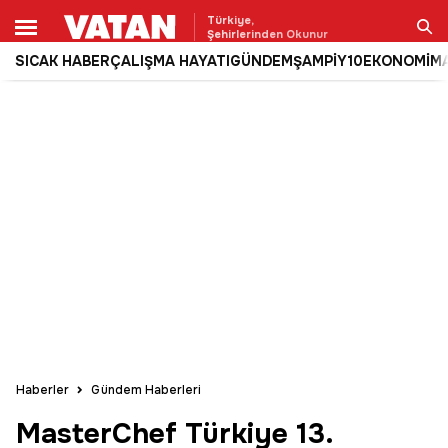
Türkiye,
Şehirlerinden Okunur
SICAK HABER
ÇALIŞMA HAYATI
GÜNDEM
ŞAMPİY10
EKONOMİ
M
Ara
Haberler
Gündem Haberleri
MasterChef Türkiye 13.