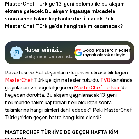
MasterChef
Türkiye 13. yeni bölümü ile bu akşam
ekrana gelecek. Bu akşam kıyasıya mücadele
sonrasında takım kaptanları belli olacak. Peki
MasterChef Türkiye
'de hangi takım kazanacak?
Haberlerimizi
Google’da tercih edilen
kaynak olarak ekleyin
Google'da Takip
Gelişmelerden anında
haberdar olun.
Edin
Pazartesi ve Salı akşamları izleyicisini ekrana kilitleyen
MasterChef
Türkiye için nefesler tutuldu.
TV8
kanalında
yayınlanan ve büyük ilgi gören
MasterChef Türkiye
'de
heyecan dorukta. Bu akşam yayınlanacak 13. yeni
bölümünde takım kaptanları belli olduktan sonra,
takımlarına hangi isimleri dahil edecek? Peki MasterChef
Türkiye'den geçen hafta hangi isim elendi?
MASTERCHEF TÜRKİYE'DE GEÇEN HAFTA KİM