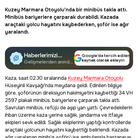
Kuzey Marmara Otoyolu
'nda bir minibüs takla attı.
Minibüs bariyerlere çarparak durabildi. Kazada
araçtaki yolcu hayatını kaybederken, şoför ise ağır
yaralandı.
Haberlerimizi
Google’da tercih edilen
kaynak olarak ekleyin
Google'da Takip
Gelişmelerden anında
haberdar olun.
Edin
Kaza, saat 02.30 sıralarında
Kuzey Marmara Otoyolu
Hüseyinli Kavşağı'nda meydana geldi. Edinilen bilgiye
göre, şoförünün direksiyon hakimiyetini kaybettiği 34 VH
2597 plakalı minibüs, bariyerlere çarparak takla attı.
Savrulan minibüs, refüjü de aşıp yan yattı. Çevredekilerin
ihbarı üzerine kaza yerine sağlık, jandarma ve itfaiye
ekipleri sevk edildi. Sağlık ekiplerinin yaptığı kontrollerde
araçtaki yolcunun hayatını kaybettiği belirlendi. Kazada
ağır yaralanan minibüs şoförü ise ambulansla hastaneye