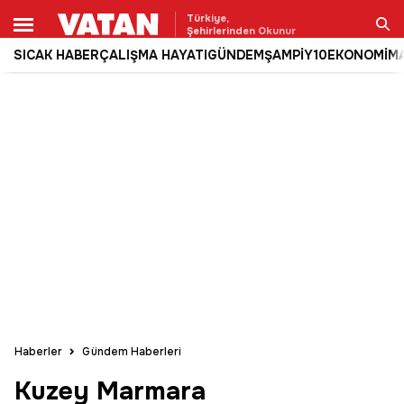
Türkiye,
Şehirlerinden Okunur
SICAK HABER
ÇALIŞMA HAYATI
GÜNDEM
ŞAMPİY10
EKONOMİ
M
Ara
Haberler
Gündem Haberleri
Kuzey Marmara