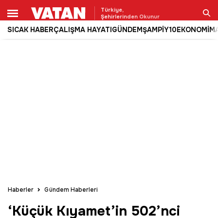
Türkiye,
Şehirlerinden Okunur
SICAK HABER
ÇALIŞMA HAYATI
GÜNDEM
ŞAMPİY10
EKONOMİ
M
Ara
Haberler
Gündem Haberleri
‘Küçük Kıyamet’in 502’nci