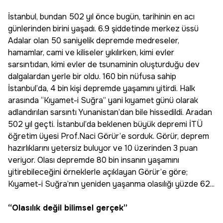
İstanbul, bundan 502 yıl önce bugün, tarihinin en acı
günlerinden birini yaşadı. 6.9 şiddetinde merkez üssü
Adalar olan 50 saniyelik depremde medreseler,
hamamlar, cami ve kiliseler yıkılırken, kimi evler
sarsıntıdan, kimi evler de tsunaminin oluşturduğu dev
dalgalardan yerle bir oldu. 160 bin nüfusa sahip
İstanbul’da, 4 bin kişi depremde yaşamını yitirdi. Halk
arasında “Kıyamet-i Suğra” yani kıyamet günü olarak
adlandırılan sarsıntı Yunanistan’dan bile hissedildi. Aradan
502 yıl geçti. İstanbul’da beklenen büyük depremi İTÜ
öğretim üyesi Prof.Naci Görür’e sorduk. Görür, deprem
hazırlıklarını yetersiz buluyor ve 10 üzerinden 3 puan
veriyor. Olası depremde 80 bin insanın yaşamını
yitirebileceğini örneklerle açıklayan Görür’e göre;
Kıyamet-i Suğra’nın yeniden yaşanma olasılığı yüzde 62...
“Olasılık değil bilimsel gerçek”