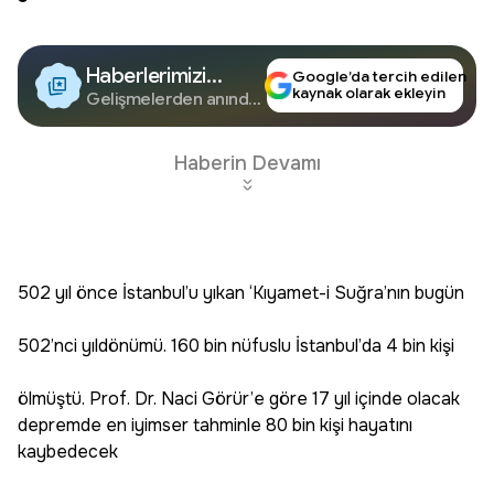
Haberlerimizi
Google’da tercih edilen
kaynak olarak ekleyin
Google'da Takip
Gelişmelerden anında
haberdar olun.
Edin
Haberin Devamı
502 yıl önce İstanbul’u yıkan ‘Kıyamet-i Suğra’nın bugün
502’nci yıldönümü. 160 bin nüfuslu İstanbul’da 4 bin kişi
ölmüştü. Prof. Dr. Naci Görür’e göre 17 yıl içinde olacak
depremde en iyimser tahminle 80 bin kişi hayatını
kaybedecek