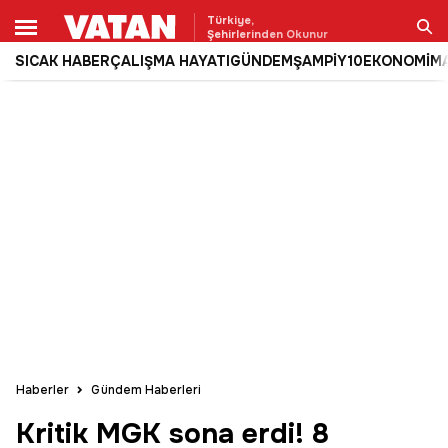
Türkiye,
Şehirlerinden Okunur
SICAK HABER
ÇALIŞMA HAYATI
GÜNDEM
ŞAMPİY10
EKONOMİ
M
Ara
Haberler
Gündem Haberleri
Kritik MGK sona erdi! 8