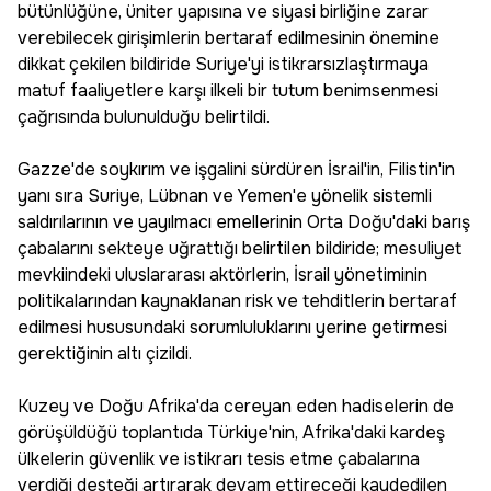
bütünlüğüne, üniter yapısına ve siyasi birliğine zarar
verebilecek girişimlerin bertaraf edilmesinin önemine
dikkat çekilen bildiride Suriye'yi istikrarsızlaştırmaya
matuf faaliyetlere karşı ilkeli bir tutum benimsenmesi
çağrısında bulunulduğu belirtildi.
Gazze'de soykırım ve işgalini sürdüren İsrail'in, Filistin'in
yanı sıra Suriye, Lübnan ve Yemen'e yönelik sistemli
saldırılarının ve yayılmacı emellerinin Orta Doğu'daki barış
çabalarını sekteye uğrattığı belirtilen bildiride; mesuliyet
mevkiindeki uluslararası aktörlerin, İsrail yönetiminin
politikalarından kaynaklanan risk ve tehditlerin bertaraf
edilmesi hususundaki sorumluluklarını yerine getirmesi
gerektiğinin altı çizildi.
Kuzey ve Doğu Afrika'da cereyan eden hadiselerin de
görüşüldüğü toplantıda Türkiye'nin, Afrika'daki kardeş
ülkelerin güvenlik ve istikrarı tesis etme çabalarına
verdiği desteği artırarak devam ettireceği kaydedilen