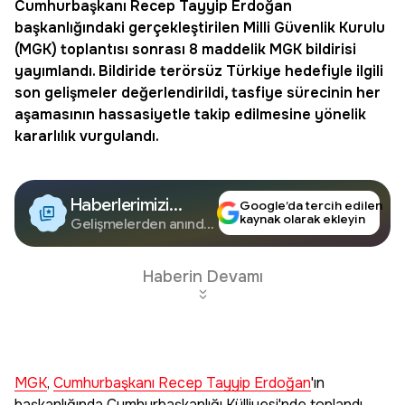
Cumhurbaşkanı Recep Tayyip Erdoğan
başkanlığındaki gerçekleştirilen Milli Güvenlik Kurulu
(
MGK
) toplantısı sonrası 8 maddelik MGK bildirisi
yayımlandı. Bildiride terörsüz Türkiye hedefiyle ilgili
son gelişmeler değerlendirildi, tasfiye sürecinin her
aşamasının hassasiyetle takip edilmesine yönelik
kararlılık vurgulandı.
Haberlerimizi
Google’da tercih edilen
kaynak olarak ekleyin
Google'da Takip
Gelişmelerden anında
haberdar olun.
Edin
Haberin Devamı
MGK
,
Cumhurbaşkanı Recep Tayyip Erdoğan
'ın
başkanlığında Cumhurbaşkanlığı Külliyesi'nde toplandı.