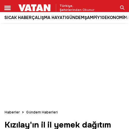
Türkiye,
Şehirlerinden Okunur
SICAK HABER
ÇALIŞMA HAYATI
GÜNDEM
ŞAMPİY10
EKONOMİ
M
Ara
Haberler
Gündem Haberleri
Kızılay'ın il il yemek dağıtım