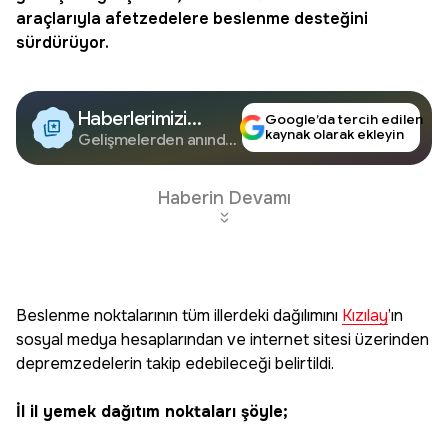
araçlarıyla afetzedelere beslenme desteğini
sürdürüyor.
Haberlerimizi
Google’da tercih edilen
kaynak olarak ekleyin
Google'da Takip
Gelişmelerden anında
haberdar olun.
Edin
Haberin Devamı
Beslenme noktalarının tüm illerdeki dağılımını
Kızılay
’ın
sosyal medya hesaplarından ve internet sitesi üzerinden
depremzedelerin takip edebileceği belirtildi.
İl il yemek dağıtım noktaları şöyle;