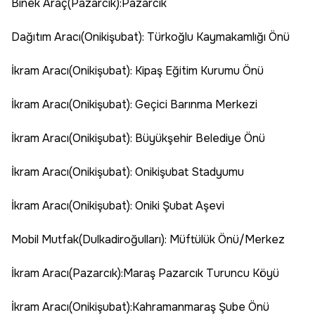
Binek Araç(Pazarcık):Pazarcık
Dağıtım Aracı(Onikişubat): Türkoğlu Kaymakamlığı Önü
İkram Aracı(Onikişubat): Kipaş Eğitim Kurumu Önü
İkram Aracı(Onikişubat): Geçici Barınma Merkezi
İkram Aracı(Onikişubat): Büyükşehir Belediye Önü
İkram Aracı(Onikişubat): Onikişubat Stadyumu
İkram Aracı(Onikişubat): Oniki Şubat Aşevi
Mobil Mutfak(Dulkadiroğulları): Müftülük Önü/Merkez
İkram Aracı(Pazarcık):Maraş Pazarcık Turuncu Köyü
İkram Aracı(Onikişubat):Kahramanmaraş Şube Önü