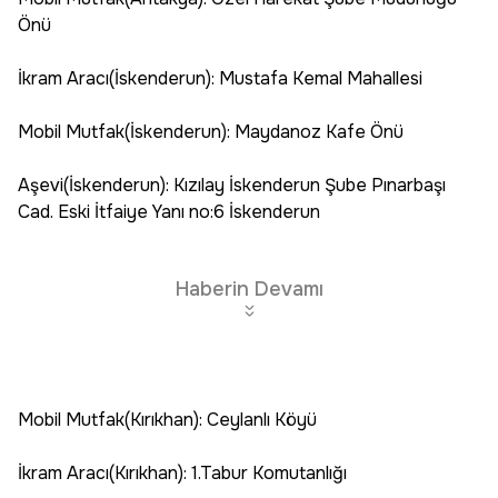
Önü
İkram Aracı(İskenderun): Mustafa Kemal Mahallesi
Mobil Mutfak(İskenderun): Maydanoz Kafe Önü
Aşevi(İskenderun): Kızılay İskenderun Şube Pınarbaşı
Cad. Eski İtfaiye Yanı no:6 İskenderun
Haberin Devamı
Mobil Mutfak(Kırıkhan): Ceylanlı Köyü
İkram Aracı(Kırıkhan): 1.Tabur Komutanlığı