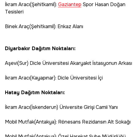
İkram Aracı(Şehitkamil):
Gaziantep
Spor Hasan Doğan
Tesisleri
Binek Araç(Şehitkamil): Enkaz Alanı
Diyarbakır Dağıtım Noktaları:
Aşevi(Sur) Dicle Üniversitesi Akaryakıt İstasyonun Arkası
İkram Aracı(Kayapınar): Dicle Üniversitesi İçi
Hatay Dağıtım Noktaları:
İkram Aracı(İskenderun) Üniversite Girişi Camii Yanı
Mobil Mutfak(Antakya): Rönesans Rezidansın Alt Sokağı
Mobil Mutfak(Antakya): Özel Harekat Şube Müdürlüğü