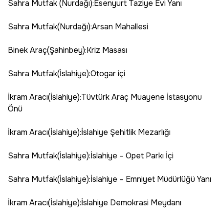
Sahra Mutfak (Nurdağı):Esenyurt Taziye Evi Yanı
Sahra Mutfak(Nurdağı):Arsan Mahallesi
Binek Araç(Şahinbey):Kriz Masası
Sahra Mutfak(İslahiye):Otogar içi
İkram Aracı(İslahiye):Tüvtürk Araç Muayene İstasyonu
Önü
İkram Aracı(İslahiye):İslahiye Şehitlik Mezarlığı
Sahra Mutfak(İslahiye):İslahiye – Opet Parkı İçi
Sahra Mutfak(İslahiye):İslahiye – Emniyet Müdürlüğü Yanı
İkram Aracı(İslahiye):İslahiye Demokrasi Meydanı