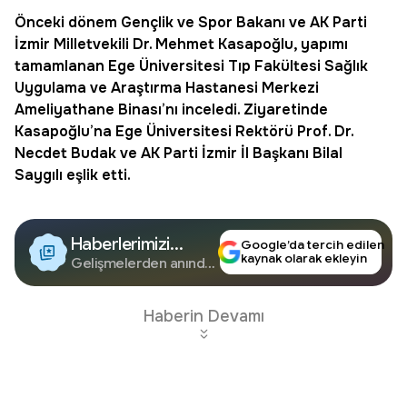
Önceki dönem Gençlik ve Spor Bakanı ve AK Parti
İzmir
Milletvekili Dr. Mehmet Kasapoğlu, yapımı
tamamlanan Ege Üniversitesi Tıp Fakültesi Sağlık
Uygulama ve Araştırma Hastanesi Merkezi
Ameliyathane Binası’nı inceledi. Ziyaretinde
Kasapoğlu’na Ege Üniversitesi Rektörü Prof. Dr.
Necdet Budak ve AK Parti İzmir İl Başkanı Bilal
Saygılı eşlik etti.
Haberlerimizi
Google’da tercih edilen
kaynak olarak ekleyin
Google'da Takip
Gelişmelerden anında
haberdar olun.
Edin
Haberin Devamı