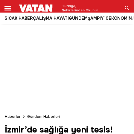
Türkiye,
Şehirlerinden Okunur
SICAK HABER
ÇALIŞMA HAYATI
GÜNDEM
ŞAMPİY10
EKONOMİ
M
Ara
Haberler
Gündem Haberleri
İzmir’de sağlığa yeni tesis!