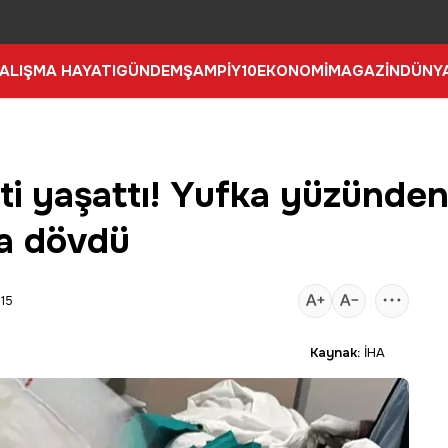
ALIŞMA HAYATI
GÜNDEM
ŞAMPİY10
EKONOMİ
MAGAZİN
DÜNY
eti yaşattı! Yufka yüzünde
la dövdü
:15
Kaynak:
İHA