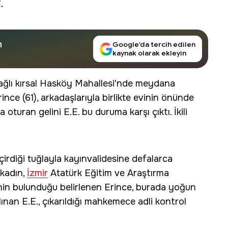
.
n
Google’da tercih edilen
kaynak olarak ekleyin
bağlı kırsal Hasköy Mahallesi'nde meydana
ince (61), arkadaşlarıyla birlikte evinin önünde
turan gelini E.E. bu duruma karşı çıktı. İkili
irdiği tuğlayla kayınvalidesine defalarca
 kadın,
İzmir
Atatürk Eğitim ve Araştırma
sinin bulunduğu belirlenen Erince, burada yoğun
lınan E.E., çıkarıldığı mahkemece adli kontrol