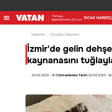
Türkiye,
SICAK HABER
Ç
Şehirlerinden Okunur
Haberler
Gündem Haberleri
İzmir'de gelin dehş
kaynanasını tuğlay
20.03.2025 - 16:15
Güncellenme Tarihi:
20.03.2025 - 16