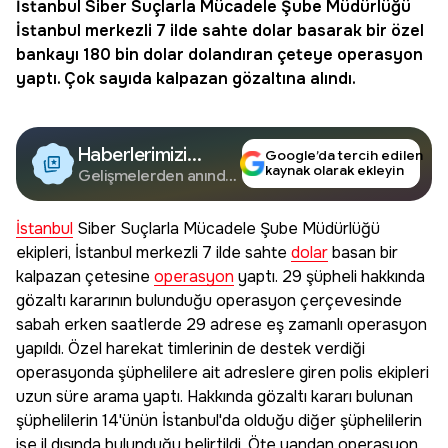
İstanbul
Siber Suçlarla Mücadele Şube Müdürlüğü
İstanbul merkezli 7 ilde sahte
dolar
basarak bir özel
bankayı 180 bin dolar dolandıran çeteye
operasyon
yaptı. Çok sayıda kalpazan gözaltına alındı.
Haberlerimizi
Google’da tercih edilen
kaynak olarak ekleyin
Google'da Takip
Gelişmelerden anında
haberdar olun.
Edin
İstanbul
Siber Suçlarla Mücadele Şube Müdürlüğü
ekipleri, İstanbul merkezli 7 ilde sahte
dolar
basan bir
kalpazan çetesine
operasyon
yaptı. 29 şüpheli hakkında
gözaltı kararının bulunduğu operasyon çerçevesinde
sabah erken saatlerde 29 adrese eş zamanlı operasyon
yapıldı. Özel harekat timlerinin de destek verdiği
operasyonda şüphelilere ait adreslere giren polis ekipleri
uzun süre arama yaptı. Hakkında gözaltı kararı bulunan
şüphelilerin 14'ünün İstanbul'da olduğu diğer şüphelilerin
ise il dışında bulunduğu belirtildi. Öte yandan operasyon