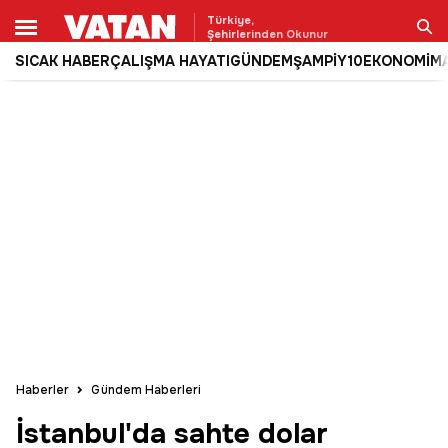
Türkiye,
Şehirlerinden Okunur
SICAK HABER
ÇALIŞMA HAYATI
GÜNDEM
ŞAMPİY10
EKONOMİ
M
Ara
Haberler
Gündem Haberleri
İstanbul'da sahte dolar