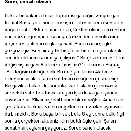
Süreç sancılı olacak
İlk kez bir bakanla basın toplantısı yaptığını vurgulayan
Kemal Burkay ise şöyle konuştu: “İster asker olsun, ister
dağda silahlı PKK elemanı olsun, Kürtler olsun yitirilen her
can acı veriyor bana. İspanya faşizmden demokrasiye
geçerken çok acı olaylar yaşadı. Bugün aynı şeyle
yüzyüzeyiz. Ben bir aydın, bir yazar biraz da şair olarak
kendi katkılarımı sunmaya çalışırım.” Bir gazetecinin “İklim
değişmiş mi yani Akdeniz olmuş mu?” sorusuna Burkay
“Bir değişim olduğu belli. Bu değişim iklimin Akdeniz
olduğunu artık ortamın süt liman olduğunu göstermiyor.
Ne yazık ki hala ciddi sorunlar var. Hala bu yumuşama
sürecinin sabote etmek isteyen içerde veya dışarıda
unsurlar var. Silvan eylemi bunun bir örneğidir. Ama bizim
işimiz kararlı olmak ve bu engelleri bu tuzakları aşmasını
da bilmektir. Bunu başarbilirsek belki 6 ay sonra belki 1 yıl
sonra gerçekten akdeniz iklimi bütünüyle gelir. Şu an
şubat mart aylarını yaşıyoruz. Süreç sancılı olacak,