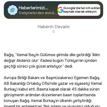
Haberlerimizi
Google’da tercih edilen
kaynak olarak ekleyin
Google'da Takip
Gelişmelerden anında
haberdar olun.
Edin
Haberin Devamı
Bağış, “Kemal Bey’in Gülümse şiirinde dile getirdiği ‘İklim
değişir Akdeniz olur’ ifadesi bugün Türkiye’nin içinden
geçtiği süreci çok güzel anlatıyor” dedi.
Avrupa Birliği Bakanı ve Başmüzakereci Egemen Bağış,
AB Bakanlığı Ortaköy Ofisi’nde yazar ve siyasetçi Kemal
Burkay’ı kabul etti. Basına kapalı olarak 45 dakika süren
görüşmenin ardından düzenlenen basın toplantısında
konuşan Bağış, Kemal Burkay’ın ülkenin yetiştirdiği
önemli bir entelektüel, fikir adamı ve siyasetçi olduğunu