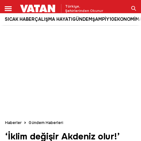
Türkiye,
Şehirlerinden Okunur
SICAK HABER
ÇALIŞMA HAYATI
GÜNDEM
ŞAMPİY10
EKONOMİ
M
Ara
Haberler
Gündem Haberleri
‘İklim değişir Akdeniz olur!’