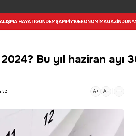
ALIŞMA HAYATI
GÜNDEM
ŞAMPİY10
EKONOMİ
MAGAZİN
DÜNY
 2024? Bu yıl haziran ayı 
2:32