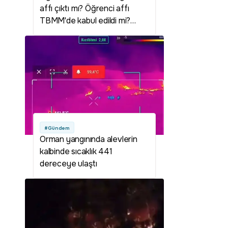
affı çıktı mı? Öğrenci affı
TBMM'de kabul edildi mi?
Öğrenci affı Meclis'ten geçti
mi? Öğrenci affı ne zaman
çıkacak? Öğrenci affı çıktı mı?
#Gündem
Orman yangınında alevlerin
kalbinde sıcaklık 441
dereceye ulaştı