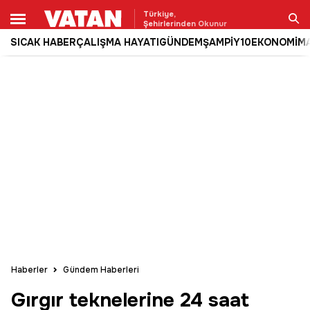
Türkiye,
Şehirlerinden Okunur
SICAK HABER
ÇALIŞMA HAYATI
GÜNDEM
ŞAMPİY10
EKONOMİ
M
Ara
Haberler
Gündem Haberleri
Gırgır teknelerine 24 saat