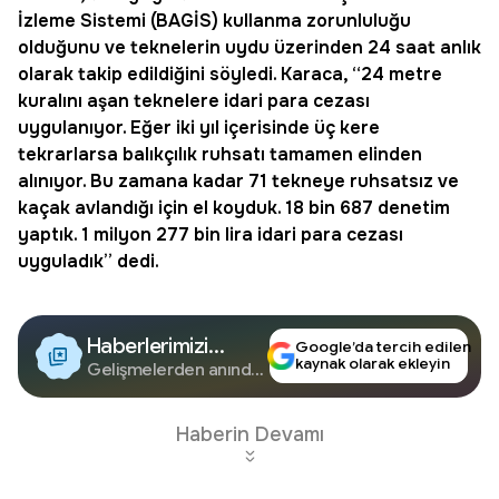
İzleme Sistemi (
BAGİS
) kullanma zorunluluğu
olduğunu ve teknelerin uydu üzerinden 24 saat anlık
olarak takip edildiğini söyledi. Karaca, “24 metre
kuralını aşan teknelere idari para cezası
uygulanıyor. Eğer iki yıl içerisinde üç kere
tekrarlarsa balıkçılık ruhsatı tamamen elinden
alınıyor. Bu zamana kadar 71 tekneye ruhsatsız ve
kaçak avlandığı için el koyduk. 18 bin 687 denetim
yaptık. 1 milyon 277 bin lira idari para cezası
uyguladık” dedi.
Haberlerimizi
Google’da tercih edilen
kaynak olarak ekleyin
Google'da Takip
Gelişmelerden anında
haberdar olun.
Edin
Haberin Devamı