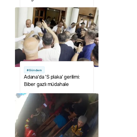
şeker desteği
#Gündem
Adana'da 'S plaka' gerilimi:
Biber gazlı müdahale