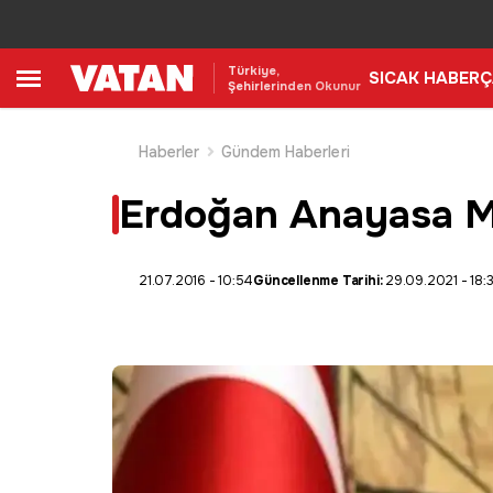
Türkiye,
SICAK HABER
Ç
Şehirlerinden Okunur
Haberler
Gündem Haberleri
Erdoğan Anayasa M
21.07.2016 - 10:54
Güncellenme Tarihi:
29.09.2021 - 18: