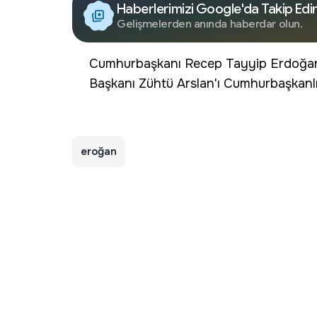
Haberlerimizi Google'da Takip Edi
Gelişmelerden anında haberdar olun.
Cumhurbaşkanı Recep Tayyip Erdoğan
Başkanı Zühtü Arslan'ı Cumhurbaşkanlı
eroğan