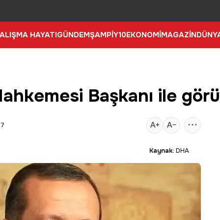
ALIŞMA HAYATI
GÜNDEM
ŞAMPİY10
EKONOMİ
MAGAZİN
DÜNY
ahkemesi Başkanı ile gör
37
Kaynak:
DHA